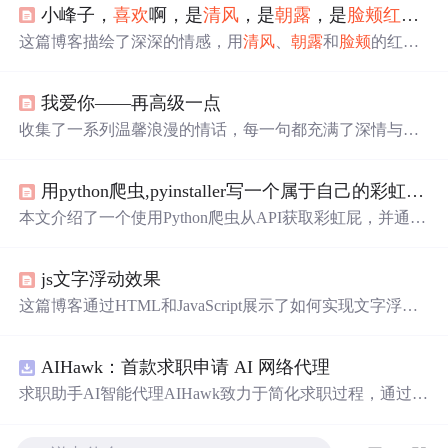
小峰子，
喜欢
啊，是
清风
，是
朝露
，是
脸颊
红红
，
这篇博客描绘了深深的情感，用
清风
、
朝露
和
脸颊
的红晕
等意象，表达了一种专一而深情的喜爱，如同在千万人中
只看到了你。
我爱你——再高级一点
收集了一系列温馨浪漫的情话，每一句都充满了深情与爱
意，适合用来表达对心爱之人的感情。
用python爬虫,pyinstaller写一个属于自己的彩虹屁生成器！（链接在文末自取）
本文介绍了一个使用Python爬虫从API获取彩虹屁，并通过
tkinter模块创建GUI的彩虹屁生成器。该程序经pyinstaller打
包后，可在无Python环境下运行。
js文字浮动效果
这篇博客通过HTML和JavaScript展示了如何实现文字浮动
的效果。作者利用CSS设置元素的绝对定位，JavaScript则
用来随机生成文字的初始位置和透明度变化，营造出文字
AIHawk：首款求职申请 AI 网络代理
在页面上随机飘动的视觉效果。此外，文中还包含了对CS
S样式和JavaScript事件监听的运用，增加了互动性和趣味
求职助手AI智能代理AIHawk致力于简化求职过程，通过自
性。
动化职位申请流程。借助人工智能，它能够帮助用户以定
制化的方式申请多个职位。