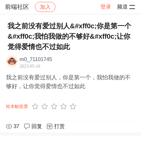
前端社区
登录
频道
加入
帖子详情
社区
前端社区
感慨
我之前没有爱过别人&#xff0c;你是第一个
&#xff0c;我怕我做的不够好&#xff0c;让你
觉得爱情也不过如此
m0_71101745
2023-05-16
我之前没有爱过别人，你是第一个，我怕我做的不
够好，让你觉得爱情也不过如此
给本帖投票
37
回复
打赏