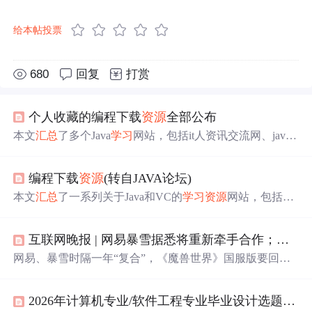
给本帖投票
680
回复
打赏
个人收藏的编程下载
资源
全部公布
本文
汇总
了多个Java
学习
网站，包括it人资讯交流网、java
官方站点等，提供免费下载的教学视频、classpath设置教程
及丰富的
资源
。
编程下载
资源
(转自JAVA论坛)
本文
汇总
了一系列关于Java和VC的
学习
资源
网站，包括教
学视频、工具下载、电子书籍等内容，特别适合初学者和
技术爱好者使用。
互联网晚报 | ​网易暴雪据悉将重新牵手合作；董宇辉新公司背后控股公司法人是孙东旭；新批准国产游戏版号达
网易、暴雪时隔一年“复合”，《魔兽世界》国服版要回来
了36氪从多个独立信源获悉，过去一段时间，暴雪与国内
多家游戏厂商洽谈了“国服回归”事宜，最终选择与网易重
2026年计算机专业/软件工程专业毕业设计选题推荐精选
新牵手合作。36氪就此消息向网易求证，截至发稿对方没