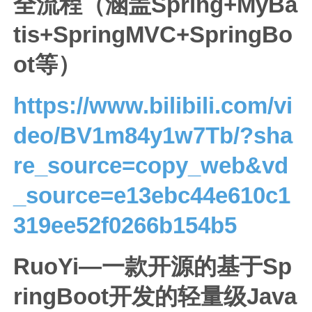
全流程（涵盖Spring+MyBa
tis+SpringMVC+SpringBo
ot等）
https://www.bilibili.com/vi
deo/BV1m84y1w7Tb/?sha
re_source=copy_web&vd
_source=e13ebc44e610c1
319ee52f0266b154b5
RuoYi—一款开源的基于Sp
ringBoot开发的轻量级Java