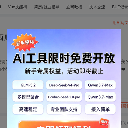
N
Vue技能树
简历/就业指导
立码吐槽
技术交流
BUG记
用AI写
西瓜，醉汉
成调的小曲儿；想起融化冰雪的暖阳，海面掠过的飞鸟，信箱里甜美
小街和滴着水的屋檐，想起一切温柔的事情，于是就联想到了你❤️
转发到动态
举报
写回
切换为时间