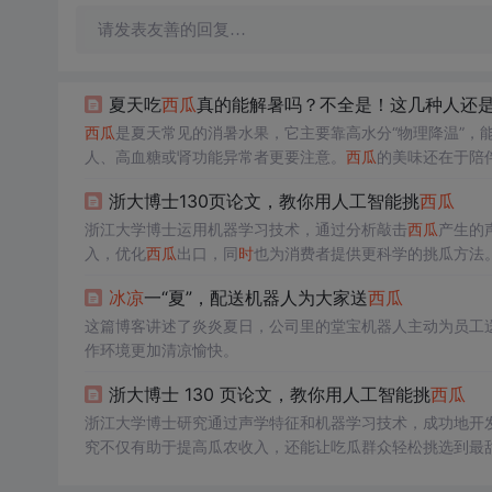
请发表友善的回复…
夏天吃
西瓜
真的能解暑吗？不全是！这几种人还
西瓜
是夏天常见的消暑水果，它主要靠高水分“物理降温”，
人、高血糖或肾功能异常者更要注意。
西瓜
的美味还在于陪
浙大博士130页论文，教你用人工智能挑
西瓜
浙江大学博士运用机器学习技术，通过分析敲击
西瓜
产生的
入，优化
西瓜
出口，同
时
也为消费者提供更科学的挑瓜方法
冰凉
一“夏”，配送机器人为大家送
西瓜
这篇博客讲述了炎炎夏日，公司里的堂宝机器人主动为员工
作环境更加清凉愉快。
浙大博士 130 页论文，教你用人工智能挑
西瓜
浙江大学博士研究通过声学特征和机器学习技术，成功地开
究不仅有助于提高瓜农收入，还能让吃瓜群众轻松挑选到最