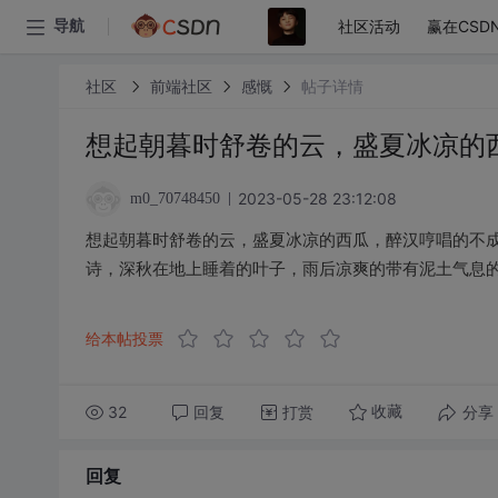
社区活动
赢在CSD
导航
社区
前端社区
感慨
帖子详情
想起朝暮时舒卷的云，盛夏冰凉的
2023-05-28 23:12:08
m0_70748450
想起朝暮时舒卷的云，盛夏冰凉的西瓜，醉汉哼唱的不
诗，深秋在地上睡着的叶子，雨后凉爽的带有泥土气息的
给本帖投票
32
回复
打赏
分享
收藏
回复