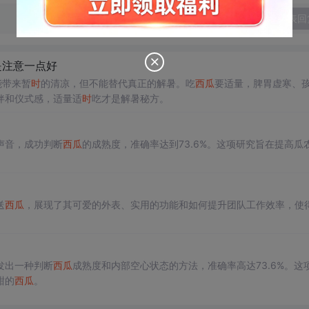
发表回
是注意一点好
能带来暂
时
的清凉，但不能替代真正的解暑。吃
西瓜
要适量，脾胃虚寒、
伴和仪式感，适量适
时
吃才是解暑秘方。
声音，成功判断
西瓜
的成熟度，准确率达到73.6%。这项研究旨在提高瓜
。
送
西瓜
，展现了其可爱的外表、实用的功能和如何提升团队工作效率，使
发出一种判断
西瓜
成熟度和内部空心状态的方法，准确率高达73.6%。这
甜的
西瓜
。