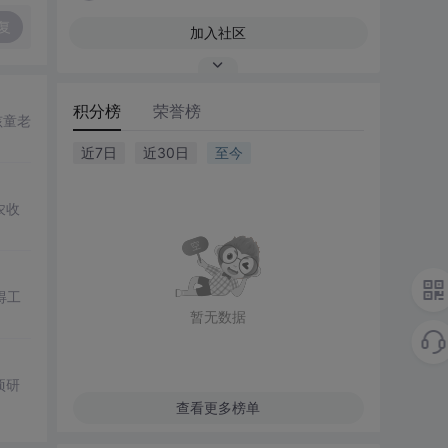
复
加入社区
积分榜
荣誉榜
孩童老
近7日
近30日
至今
农收
得工
暂无数据
项研
查看更多榜单