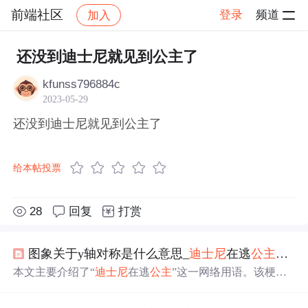
前端社区
登录
频道
加入
帖子详情
社区
前端社区
感慨
还没到迪士尼就见到公主了
kfunss796884c
2023-05-29
还没到迪士尼就见到公主了
给本帖投票
28
回复
打赏
图象关于y轴对称是什么意思_
迪士尼
在逃
公主
是什
本文主要介绍了“
迪士尼
在逃
公主
”这一网络用语。该梗指
发出此表述的人因事需逃跑，将自己比作有逃跑经历的
迪
士尼
公主
。其源于
迪士尼
动画片，用法简单，当人们想抽