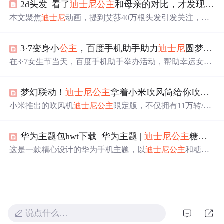
2d头发_看了
迪士尼
公主
和母亲的对比，才发现艾莎的40万根头发不算什么
身某事或因某些原因需逃离时即可使用。
本文聚焦
迪士尼
动画，提到艾莎40万根头发引发关注，其
制作细节令人惊叹。着重对比了多部动画中
公主
与母亲的
形象，如艾莎、乐佩等
公主
和她们母亲相似度极高，体现
3·7变身小
公主
，百度手机助手助力
迪士尼
圆梦之旅
出
迪士尼
在角色设定上用心，即便戏份少的角色也制作精
良。
在3·7女生节当天，百度手机助手举办活动，帮助幸运女孩
们在
迪士尼
实现
公主
梦。除了亲临
迪士尼
的女孩，其他参
与者也在应用商店中获得了丰富的应用福利。
梦幻联动！
迪士尼
公主
拿着小米吹风筒给你吹风？
小米推出的吹风机
迪士尼
公主
限定版，不仅拥有11万转/分
钟的高速无刷电机和57°C恒温高风速干发技术，还融入了
梦幻紫色机身及
迪士尼
公主
元素设计，提供个性化吹发体
华为主题包hwt下载_华为主题 |
迪士尼
公主
糖果版
验。
这是一款精心设计的华为手机主题，以
迪士尼
公主
和糖果
为主题，包括微信、微博等应用的界面美化，壁纸来源于
堆糖。适用于EMUI10.0及以上的华为设备，需通过特定步
骤进行安装。主题在每周更新，设计者提醒用户注意关键
词的正确使用和尊重原创，禁止二改二传。
说点什么…