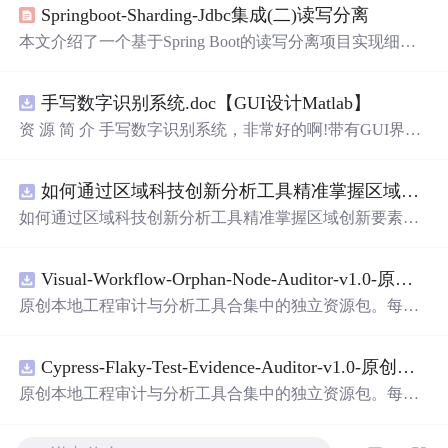
Springboot-Sharding-Jdbc集成(二)读写分离
本文介绍了一个基于Spring Boot的读写分离项目实现细
节。通过整合Sharding-JDBC进行数据库读写分离配置，并
利用Nacos作为服务发现和配置管理工具。文章提供了完整
手写数字识别系统.doc【GUI设计Matlab】
的pom.xml依赖配置、关键代码示例及配置文件说明。
资 源 简 介 手写数字识别系统，非常好的啊!带有GUI界
面，使用方便! 详 情 说 明 用这个手写数字识别系统，你可
以轻松地识别手写数字。这个系统不仅功能强大，而且还
如何通过区域科技创新分析工具精准掌握区域创新要素分布与产业链融合现状？.docx
带有直观的图形用户界面（GUI），非常容易使用。你只
需要将手写数字输入系统，它将立即给出准确的识别结
如何通过区域科技创新分析工具精准掌握区域创新要素分
果。这个系统可以在各种场景中使用，无论是学校、工作
布与产业链融合现状？
还是日常生活，都能为你提供快速和准确的识别服务。它
是一个非常方便和实用的工具，你一定会喜欢它的！
Visual-Workflow-Orphan-Node-Auditor-v1.0-原创源码与文档.zip
原创本地工程审计与分析工具合集中的独立资源包。每个
ZIP包含完整源码、3项自动化测试、可复现合成示例、离
线HTML、JSON与SVG报告、1080×720真实运行效果图、
Cypress-Flaky-Test-Evidence-Auditor-v1.0-原创源码与文档.zip
README、运行说明、功能清单、MIT License及原创与授
权声明。解压后进入project目录，执行npm test验证算法，
原创本地工程审计与分析工具合集中的独立资源包。每个
执行npm run report生成报告，也可通过本地静态服务器打
ZIP包含完整源码、3项自动化测试、可复现合成示例、离
开网页。运行时零第三方依赖，不包含热点产品或开源项
线HTML、JSON与SVG报告、1080×720真实运行效果图、