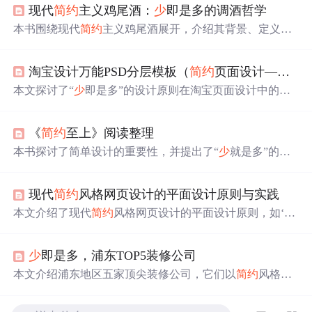
现代
简约
主义鸡尾酒：
少
即是多的调酒哲学
本书围绕现代
简约
主义鸡尾酒展开，介绍其背景、定义、
特点与优势，阐述核心原则，讲解制作所需工具、原料及
基本技巧，列举经典与创意鸡尾酒配方，还提及装饰与呈
淘宝设计万能PSD分层模板（
简约
页面设计——
少
现技巧，助读者掌握“
少
即是多”的调酒艺术。
本文探讨了“
少
即是多”的设计原则在淘宝页面设计中的重
要性，强调了通过精简元素提升用户体验。文中列举了多
个PSD分层案例，展示如何通过简洁设计使产品信息突
《
简约
至上》阅读整理
出，同时指出
简约
设计不仅关乎视觉美观，还应注重细节
和品质，以避免内容空洞。
本书探讨了简单设计的重要性，并提出了“
少
就是多”的理
念。通过案例分析，讲解了如何在产品设计中实现真正的
简化，包括功能的选择、用户群体分类及
简约
策略的应
现代
简约
风格网页设计的平面设计原则与实践
用。
本文介绍了现代
简约
风格网页设计的平面设计原则，如‘
少
即是多’、对齐、留白和对比，以及在实践中如何灵活运
用。还关注色彩、排版和图标图片的
简约
处理，以提升用
少
即是多，浦东TOP5装修公司
户体验。
本文介绍浦东地区五家顶尖装修公司，它们以
简约
风格见
长，各具特色，包括即住空间装饰、鼎艺装饰、万家装
饰、上邦装饰及安居装饰，共同诠释了“
少
即是多”的设计