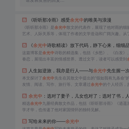
请发表友善的回复…
《听听那冷雨》感受
余光中
的唯美与浪漫
《听听那冷雨》是
余光中
散文的代表作，展现了他对雨的细
艺术、人际关系等，体现了作者的文学造诣和广阔兴趣。从‘万
围，每一篇都充满了丰富的想象和深刻的情感。文章中还探
《
余光中
诗歌精读》放下代码，静下心来，细细
光中
对生活和文化的独特洞察。
这篇博客是
余光中
诗歌的精选集，包括《乡愁》、《白发》
眷恋，展现出丰富的情感世界。透过文字，读者可以感受到
人生如逆旅，我亦是行人——与
余光中
先生握一
本文探讨了
余光中
先生在其散文中提出的“假如我有九条命
友情、阅读、写作、旅行等。文章通过
余光中
的个人经历，
余光中
：选对了妻子，儿女也对了；选对了书，
精选
余光中
九册经典散文作品，包括《听听那冷雨》《逍遥
学才华，也传递了他对家国情怀的独特见解。
写给未来的你——
余光中
这篇文章是
余光中
写给未来孩子的信，表达了对孩子成为一