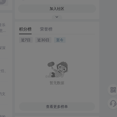
复
加入社区
音乐
积分榜
荣誉榜
意氛
了
余
近7日
近30日
至今
深深
责任、
暂无数据
的文
查看更多榜单
想的