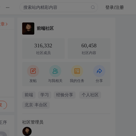
...
录
登录/注册
文章
前端社区
316,332
60,458
社区成员
社区内容
发帖
与我相关
我的任务
分享
前端
学习
经验分享
个人社区
复
北京·丰台区
社区管理员
正序