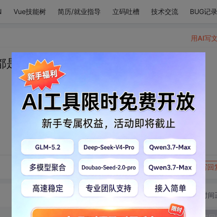
N
Vue技能树
简历/就业指导
立码吐槽
技术交流
BUG记
用AI写
都是你。——余光中
转发到动态
举报
写回
切换为时间