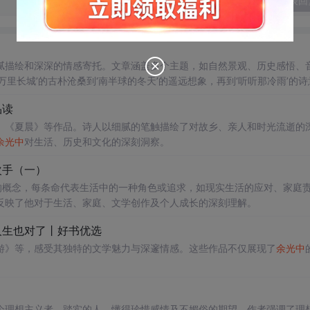
发表回
腻描绘和深深的情感寄托。文章涵盖多个主题，如自然景观、历史感悟、
里长城’的古朴沧桑到‘南半球的冬天’的遥远想象，再到‘听听那冷雨’的诗
讨了艺术与人生的各种维度，如朋友类型、借钱哲学、幽默理解等，展示
品读
、《夏晨》等作品。诗人以细腻的笔触描绘了对故乡、亲人和时光流逝的
余光中
对生活、历史和文化的深刻洞察。
次手（一）
”的概念，每条命代表生活中的一种角色或追求，如现实生活的应对、家庭
反映了他对于生活、家庭、文学创作及个人成长的深刻理解。
人生也对了丨好书优选
游》等，感受其独特的文学魅力与深邃情感。这些作品不仅展现了
余光中
个理想主义者、踏实的人、懂得珍惜感情及不媚俗的期望。作者强调了理