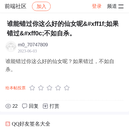
前端社区
登录
频道
加入
帖子详情
社区
前端社区
感慨
谁能错过你这么好的仙女呢&#xff1f;如果
错过&#xff0c;不如自杀。
m0_70747809
2023-06-03
谁能错过你这么好的仙女呢？如果错过，不如自
杀。
给本帖投票
22
回复
打赏
QQ好友签名大全