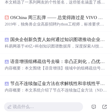
本文精选了一系列网友的个性签名，这些签名涵盖了感
情、人生感悟及幽默等多个方面，展现了不同个体的独特
性格与生活态度。
OSChina 周三乱弹 —— 总觉得路过是 VIVO 大酒店
2019年，独角兽企业高薪招聘Python工程师，标准要求曝
光。同时，文章分享了Rasmus Seebach的单曲《Hjemlø
s》，并讨论了恋爱观、消费观及科技产品偏好。此外，文
国央企创新负责人如何通过知识图谱推动企业技术创新与外部资源高效对接？.docx
中还提及了5G预商用进展、恐龙羽毛蛋白研究、以及旅游
扶贫分红等社会热点。
科易网基于40亿+科创知识图谱数据库，深度探索AI技术
在技术转移、成果转化、技术经纪、知识产权、产业创
新、科技招商等垂直领域的多样化应用场景，研究科技创
语音增强组稀疏信号去噪：非凸正则化，凸优化研究（Matlab代码实现）
新领域的AI+数智化解决方案，推动科技创新与产业创新
智能化发展。
内容概要：本文围绕【语音增强】领域中的组稀疏信号去
噪问题展开研究，提出了一种结合非凸正则化与凸优化理
论的去噪方法，旨在提升含噪语音信号的可懂度与质量。
节点不连续伽辽金方法在求解线性和非线性平流方程中的一维实现（Matlab代码实现）
文章系统阐述了组稀疏信号模型的构建机制，引入非凸正
则项以更精确地逼近理想稀疏性，克服传统凸正则化在稀
内容概要：本文系统介绍了节点不连续伽辽金方法（ND
疏表达上的局限性，并采用高效的凸优化算法保障模型求
G）在求解线性和非线性平流方程中的一维数值实现过
解的稳定性与收敛性。整个算法流程在Matlab平台上完整
程，并配套提供了完整的Matlab代码实现。该方法作为一
实现，涵盖语音信号预处理、稀疏系数求解、去噪重构等
种高精度、高分辨率的数值离散化技术，特别适用于对流
说点什么…
关键环节，并配套提供可复现的代码资源，便于研究人员
主导的偏微分方程求解，在处理间断解和保持数值稳定性