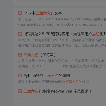
linux中
五颜六色
的文字
输出红色 \u001b[0;31mNot running\u001b[0m\n 输出绿色 \u001b[0;32m
ginal specification only had 8 colors, and just gave th
40-47 selected the back
浦语灵笔2.5-7B无障碍应用：为视障用户
描述
图
本文介绍了如何在星图GPU平台上一键自动化部署浦语灵笔2.
视障用户通过语音播报理解图片内容，提升信息获取的无障
五颜六色
（字符串）
如果它接受一个十六进制的字符串，它应该返回一个字符串，
有颜色，或 RGB ( 0 , 0 , 0 )，而白色被定义为全强度的所有
和 255 之间时，生成的颜色为较深或较浅的灰色。每种颜色有 25
Python绘制
五颜六色
的饼图
5 ，加上数字 000。第二行有 G ，表示绿色的值。
笔者主要介绍如何用Python绘制
五颜六色
的饼图
五颜六色
的终端 neovim Vim 俺又回来了
... ...