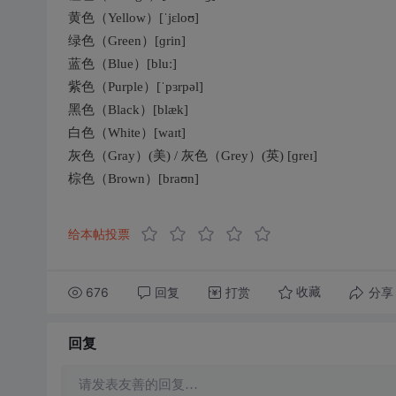
黄色（Yellow）[ˈjɛloʊ]
绿色（Green）[ɡrin]
蓝色（Blue）[bluː]
紫色（Purple）[ˈpɜrpəl]
黑色（Black）[blæk]
白色（White）[waɪt]
灰色（Gray）(美) / 灰色（Grey）(英) [ɡreɪ]
棕色（Brown）[braʊn]
给本帖投票
676
回复
打赏
分享
收藏
回复
请发表友善的回复…