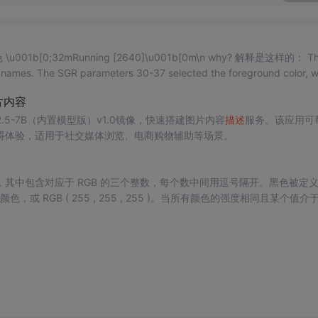
Running [2640]\u001b[0m\n why? 解释是这样的： The ori
em names. The SGR parameters 30-37 selected the foreground color, w
片内容
5-7B（内置模型版）v1.0镜像，快速搭建图片内容
描述
服务。该应用可
碍体验，适用于社交媒体浏览、电商购物辅助等场景。
其中包含对应于 RGB 的三个整数，每个数中间用逗号隔开。黑色被定
颜色，或 RGB ( 255 , 255 , 255 )。当所有颜色的强度相同且某个值介于
6 种可能的色调，因为 11111111 （或十六进制 ff ）对应于十进制的