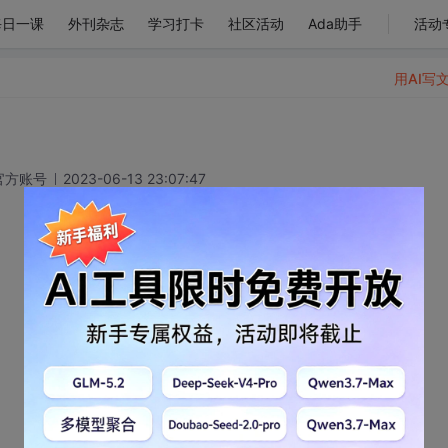
每日一课
外刊杂志
学习打卡
社区活动
Ada助手
活动
用AI写
官方账号
2023-06-13 23:07:47