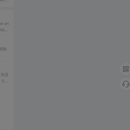
hile
帮助
义为没
 0
 25