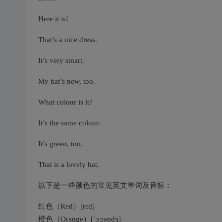
Here it is!
That’s a nice dress.
It’s very smart.
My hat’s new, too.
What colour is it?
It’s the same colour.
It’s green, too.
That is a lovely hat.
以下是一些颜色的常见英文单词及音标：
红色（Red）[rɛd]
橙色（Orange）[ˈɔːrəndʒ]