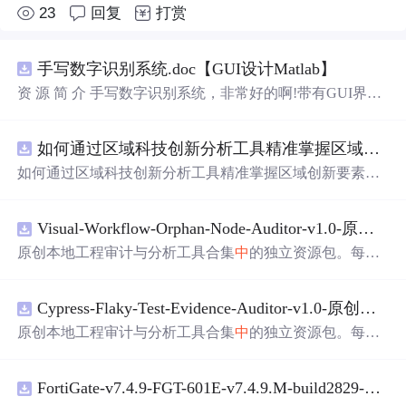
23
回复
打赏
手写数字识别系统.doc【GUI设计Matlab】
资 源 简 介 手写数字识别系统，非常好的啊!带有GUI界
面，使用方便! 详 情 说 明 用这个手写数字识别系统，你可
以轻松地识别手写数字。这个系统不仅功能强大，而且还
如何通过区域科技创新分析工具精准掌握区域创新要素分布与产业链融合现状？.docx
带有直观的图形用户界面（GUI），非常容易使用。你只
需要将手写数字输入系统，它将立即给出准确的识别结
如何通过区域科技创新分析工具精准掌握区域创新要素分
果。这个系统可以在各种场景
中
使用，无论是学校、工作
布与产业链融合现状？
还是日常生活，都能为你提供快速和准确的识别服务。它
是一个非常方便和实用的工具，你一定
会
喜欢它的！
Visual-Workflow-Orphan-Node-Auditor-v1.0-原创源码与文档.zip
原创本地工程审计与分析工具合集
中
的独立资源包。每个
ZIP包含完整源码、3项自动化测试、可复现合成示例、离
线HTML、JSON与SVG报告、1080×720真实运行效果图、
Cypress-Flaky-Test-Evidence-Auditor-v1.0-原创源码与文档.zip
README、运行说明、功能清单、MIT License及原创与授
权声明。解压后进入project目录，执行npm test验证算法，
原创本地工程审计与分析工具合集
中
的独立资源包。每个
执行npm run report生成报告，也可通过本地静态服务器打
ZIP包含完整源码、3项自动化测试、可复现合成示例、离
开网页。运行时零第三方依赖，不包含热点产品或开源项
线HTML、JSON与SVG报告、1080×720真实运行效果图、
目源码、Logo、官方截图、论文、生产日志或其他受限素
FortiGate-v7.4.9-FGT-601E-v7.4.9.M-build2829-FORTINET.out
README、运行说明、功能清单、MIT License及原创与授
材。适合前端开发、AI应用工程、测试审计和课程实践。