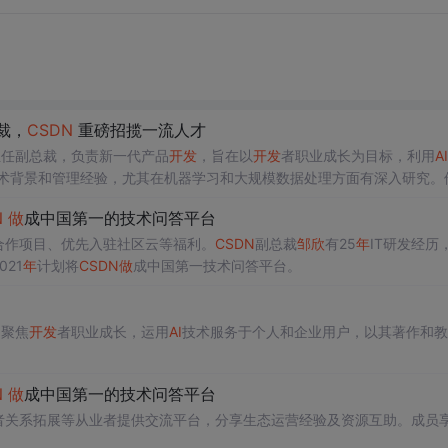
裁，
CSDN
重磅招揽一流人才
担任副总裁，负责新一代产品
开发
，旨在以
开发
者职业成长为目标，利用
AI
术背景和管理经验，尤其在机器学习和大规模数据处理方面有深入研究。
社区有重要影响。
CSDN
创始人蒋涛表示，
开发
者社区正迎来最好发展机
N
做
成中国第一的技术问答平台
发效率。
合作项目、优先入驻社区云等福利。
CSDN
副总裁
邹欣
有25
年
IT研发经历
21
年
计划将
CSDN
做
成中国第一技术问答平台。
，聚焦
开发
者职业成长，运用
AI
技术服务于个人和企业用户，以其著作和教
N
做
成中国第一的技术问答平台
者关系拓展等从业者提供交流平台，分享生态运营经验及资源互助。成员