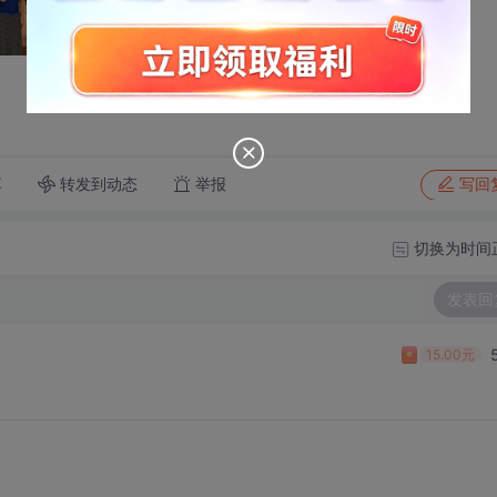
转发到动态
举报
享
写回
切换为时间
发表回
15.00元