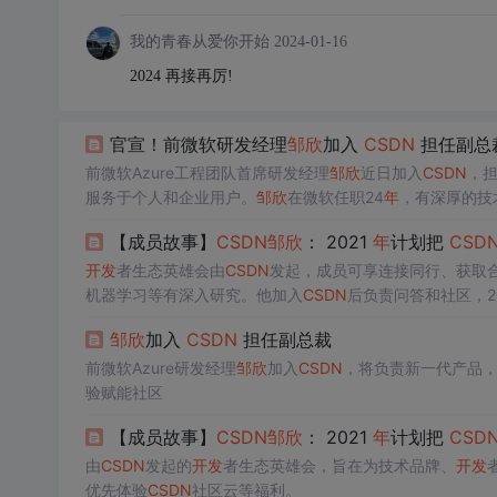
我的青春从爱你开始
2024-01-16
2024 再接再厉!
官宣！前微软研发经理
邹欣
加入
CSDN
担任副总
前微软Azure工程团队首席研发经理
邹欣
近日加入
CSDN
，
服务于个人和企业用户。
邹欣
在微软任职24
年
，有深厚的技
出版《编程之美》和《构建之法》等畅销书，对中国
开发
者
【成员故事】
CSDN
邹欣
： 2021
年
计划把
CSD
SDN
将打造
开发
者的云服务平台，提升
开发
者技能和企业研
开发
者生态英雄会由
CSDN
发起，成员可享连接同行、获取
机器学习等有深入研究。他加入
CSDN
后负责问答和社区，20
邹欣
加入
CSDN
担任副总裁
前微软Azure研发经理
邹欣
加入
CSDN
，将负责新一代产品
验赋能社区
【成员故事】
CSDN
邹欣
： 2021
年
计划把
CSD
由
CSDN
发起的
开发
者生态英雄会，旨在为技术品牌、
开发
优先体验
CSDN
社区云等福利。