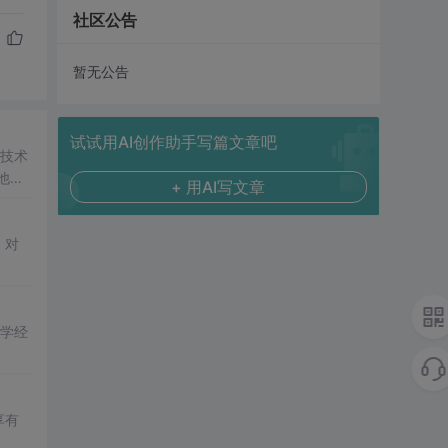
社区公告
暂无公告
试试用AI创作助手写篇文章吧
技术
他曾
+ 用AI写文章
遇，
C
，对
学经
享有