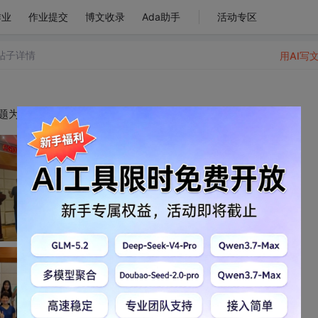
作业
作业提交
博文收录
Ada助手
活动专区
帖子详情
用AI写
“CSDN进福大--AI大潮下的软件教育与开发”讲座。