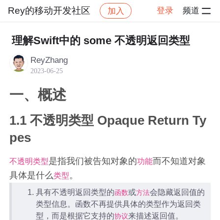
Rey的移动开发社区
登录
频道
加入
帖子
社区
Rey的移动开发社区
ios开发交流区
理解Swift中的 some 不透明返回类型
ReyZhang
2023-06-25
一、概述
1.1 不透明类型 Opaque Return Ty
pes
是指我们被告知对象的
而不知道对象
不透明类型
功能
具体是什么
。
类型
具有不透明返回类型的
或
会隐藏返回值的
函数
方法
类型信息。函数不再提供具体的类型作为返回类
型，而是根据它支持的
来描述返回值。
协议