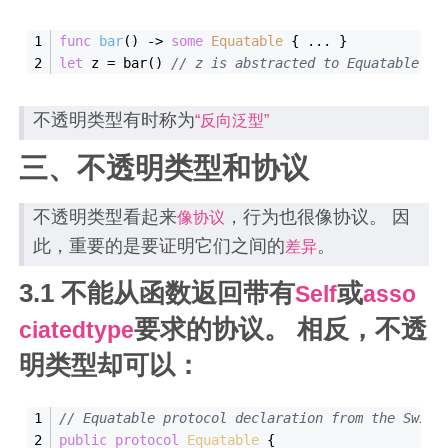
func
bar
()
 -> 
some
Equatable
 { 
...
 }
let
 z 
=
 bar() 
// z is abstracted to Equatable. C
不透明类型有时称为
“反向泛型”
三、不透明类型和协议
不透明类型看起来
，行为也很像协议。 因
像协议
此，重要的是要证明它们之间的
。
差异
3.1 不能从函数返回带有
或
Self
asso
要求的协议。 相反，不透
ciatedtype
明类型却可以：
// Equatable protocol declaration from the Swift
public
protocol
Equatable
{