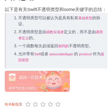
以下是有关Swift不透明类型和some关键字的总结：
不透明类型可以被认为是具有私有
的协
基础类型
议。
不透明类型是由
定义的，而不是由
函数实现者
调用
的。
者定义
一个函数每次必须返回
不透明类型。
相同的
允许带有
或者
的
作为
Self
associatedtype
protocol
返
回类型
成就一亿技术人!
拼手气红包
5.00元
给本帖投票