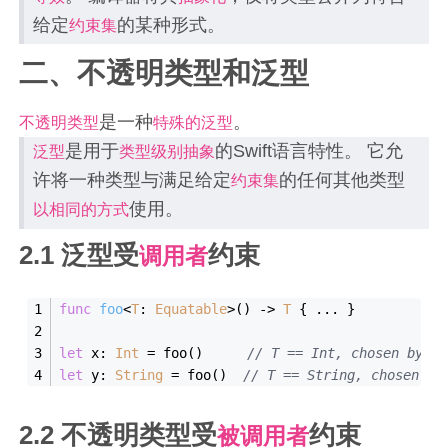
给定
的某种形式。
约束集
二、不透明类型和泛型
是一种
。
不透明类型
特殊的泛型
是用于
的Swift语言特性。 它允
泛型
类型级别抽象
许将一种类型与满足给定
的任何其他类型
约束集
使用。
以相同的方式
2.1 泛型受
约束
调用者
func
foo
<
T
: 
Equatable
>
()
 ->
T
 { 
...
 }
let
 x: 
Int
=
 foo() 　　 
// T == Int, chosen by ca
let
 y: 
String
=
 foo()  
//
 T == 
String
, chosen 
by
2.2 不透明类型受
约束
被调用者