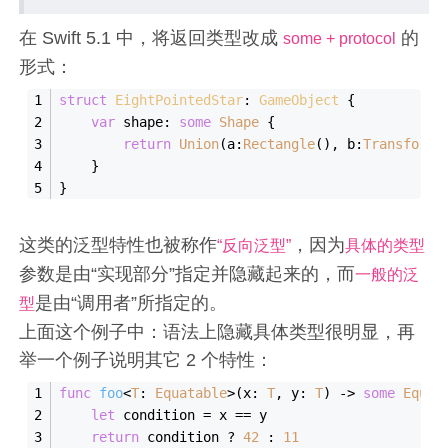
在 Swift 5.1 中，将返回类型改成
的
some + protocol
形式：
struct
EightPointedStar
: 
GameObject
{
var
 shape: 
some
Shape
 {
return
Union
(a:
Rectangle
(), b:
Transforme
    }
}
这类的泛型特性也被称作
，因为
“反向泛型”
具体的类型
参数是由“实现部分”指定并隐藏起来的，而
一般的泛
是由“调用者”所指定的。
型
上面这个例子中：语法上隐藏具体类型很明显，再
举一个例子说明其它 2 个特性：
func
foo
<
T
: 
Equatable
>
(
x
: 
T
, 
y
: 
T
)
 -> 
some
Equat
let
 condition 
=
 x 
==
 y
return
 condition 
?
42
 : 
11