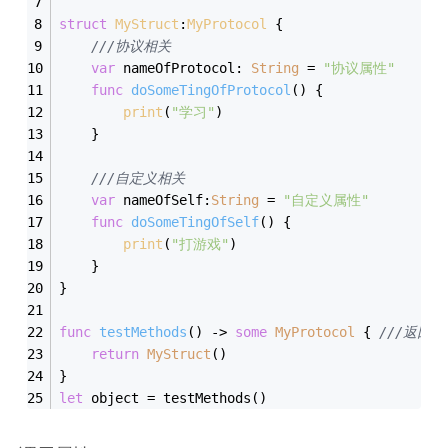
struct
MyStruct
:
MyProtocol
{
///协议相关
var
 nameOfProtocol: 
String
=
"协议属性"
func
doSomeTingOfProtocol
()
 {
print
(
"学习"
)
    }
///自定义相关
var
 nameOfSelf:
String
=
"自定义属性"
func
doSomeTingOfSelf
()
 {
print
(
"打游戏"
)
    }
}
func
testMethods
()
 -> 
some
MyProtocol
 { 
///返回遵
return
MyStruct
()
}
let
 object 
=
 testMethods()