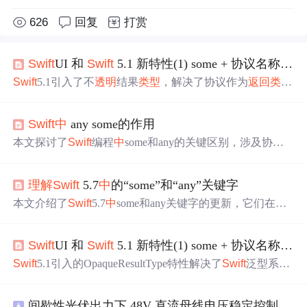
626
回复
打赏
Swift
UI 和
Swift
5.1 新特性(1) some + 协议名称作为
Swift
5.1引入了不
透明
结果
类型
，解决了协议作为
返回
类型
的问题，增强泛型能力，
Swift
UI利用此特性实现了更简洁
的视图定义。
Swift
中
any some的作用
本文探讨了
Swift
编程
中
some和any的关键区别，涉及协议
的使用、泛型约束、
类型
擦除以及自要求、静态分派和动
态分派的概念。重点讲解了如何在存在协议自要求和关联
理解
Swift
5.7
中
的“some”和“any”关键字
类型
时选择some和any以优化编译时的性能。
本文介绍了
Swift
5.7
中
some和any关键字的更新，它们在函
数参数
中
的使用变得更灵活，同时解锁了在具有关联
类型
的协议上动态调度的新能力，尽管存在
类型
有一些限制，
Swift
UI 和
Swift
5.1 新特性(1) some + 协议名称作为
但总体提升了代码的可读性和灵活性。
Swift
5.1引入的OpaqueResultType特性解决了
Swift
泛型系统
的问题，允许带有Self或associatedtype的协议作为
返回
类型
，增强了
Swift
UI的设计。这一特性在
Swift
UI
中
应用广泛，
间歇性光伏出力下 48V 直流母线电压稳定控制及储能双向充放电闭环调控体系研究（Simulink仿真实现）
隐藏了具体
类型
，同时保留了强
类型
，使代码更加简洁和