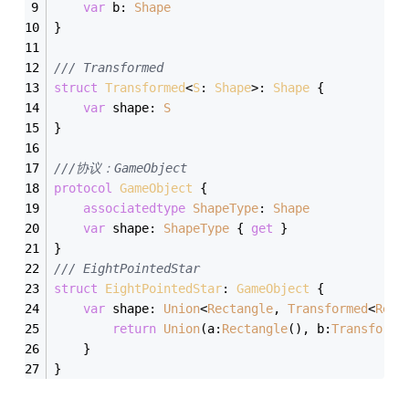
var
 b: 
Shape
}
/// Transformed
struct
Transformed
<
S
: 
Shape
>: 
Shape
{
var
 shape: 
S
}
///协议：GameObject
protocol
GameObject
{
associatedtype
ShapeType
: 
Shape
var
 shape: 
ShapeType
 { 
get
 }
}
/// EightPointedStar
struct
EightPointedStar
: 
GameObject
{
var
 shape: 
Union
<
Rectangle
, 
Transformed
<
Rect
return
Union
(a:
Rectangle
(), b:
Transforme
    }
}