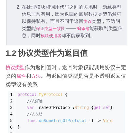
在处理模块和调用代码之间的关系时，隐藏类型
信息非常有用，因为返回的底层数据类型仍然可
以保持私有。而且不同于返回
类型，不透明
协议
类型能
——
能获取到类型信
保证类型一致性
编译器
息，同时
却不能获取到。
模块使用者
1.2 协议类型作为返回值
作为返回值时，返回对象仅能调用协议中定
协议类型
义的
和
。与返回值类型是否是不透明返回值
属性
方法
类型没有关系
protocol
MyProtocol
{
///属性
var
  nameOfProtocol:
String
 {
get
set
}
///方法
func
doSomeTingOfProtocol
()
 -> 
Void
}