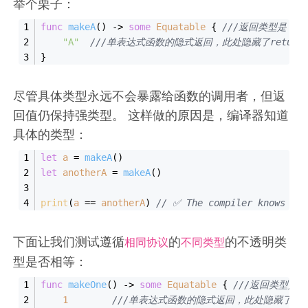
举个栗子：
func
makeA
()
 -> 
some
Equatable
 { 
///返回类型是 som
"A"
///单表达式函数的隐式返回，此处隐藏了return
}
尽管具体类型永远不会暴露给函数的调用者，但返
回值仍保持强类型。 这样做的原因是，编译器知道
具体的类型：
let
a
=
makeA
()
let
anotherA
=
makeA
()
print
(
a
==
anotherA
) 
// ✅ The compiler knows tha
下面让我们测试遵循
的
的不透明类
相同协议
不同类型
型是否相等：
func
makeOne
()
 -> 
some
Equatable
 { 
///返回类型是 s
1
///单表达式函数的隐式返回，此处隐藏了ret