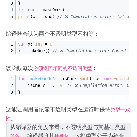
}
let
 one 
=
 makeOne()
print
(a 
==
 one) 
// ❌ Compilation error: `a` and 
编译器会认为两个不透明类型不相等：
var
 x: 
Int
=
0
x 
=
 makeOne() 
// ❌ Compilation error: Cannot ass
该函数每次
：
必须返回相同的不透明类型
func
makeOneOrA
(
_
isOne
: 
Bool
)
 -> 
some
Equatable
    isOne 
?
1
 : 
"A"
// ❌ Compilation error: Cann
} 
这能让调用者依靠不透明类型在运行时保持
类型一致
。
性
从编译器的角度来看，不透明类型与其基础类型
。 编译器将其
，仅将类型公开为符合
等效
抽象化