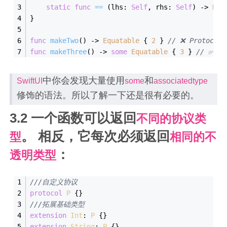
static
func
==
(
lhs
: 
Self
, 
rhs
: 
Self
)
 -> 
Boo
}
func
makeTwo
()
 -> 
Equatable
 { 
2
 } 
// ❌ Protocol 
func
makeThree
()
 -> 
some
Equatable
 { 
3
 } 
// ✅
中你会发现大量使用
和
SwiftUI
some
associatedtype
修饰的语法。所以了解一下还是很有必要的。
3.2 一个函数可以返回
不同的协议类
。 相反，它每次必须返回
型
相同的不
：
透明类型
///自定义协议
protocol
P
{}
///拓展基础类型
extension
Int
: 
P
{}
extension
String
: 
P
{}