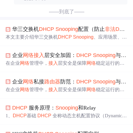
——到底了——
华三交换机
DHCP
Sn
oop
ing
配置（防止
非法
DHCP
本文主要介绍华三交换机
DHCP
Sn
oop
ing
、应用场景、现
网如何配置使用
DHCP
Sn
oop
ing
功能，防止私接无线
路由
器
和
非法
DHCP
攻击等。
企业
网络
接入
层安全加固：
DHCP
Sn
oop
ing
与DAI实战配置详解
在企业
网络
管理中，
接入
层安全是保障
网络
稳定运行的基
础。
DHCP
（动态主机配置协议）作为自动分配IP地址的
核心协议，其安全性直接影响全网通信。若
接入
层存在私
企业
网络
私接
路由器
防范：
DHCP
Sn
oop
ing
与端口安全实战配置
接设备开启
非法
DHCP
服务，将引发IP地址冲突、ARP欺
骗等二层攻击，导致
网络
中断。
DHCP
Sn
oop
ing
技术通过
在企业
网络
管理中，
接入
层安全是保障
网络
稳定运行的基
监听
DHCP
报文，建立IP-MAC-端口绑定表，区分信任与
础。其核心原理在于通过交换机的安全特性，对终端
接入
非信任端口，从源头阻断
非法
DHCP
服务器。结合动态AR
行为进行控制和验证，防止未经授权的设备扰乱
网络
秩
P检测（DAI），可依据绑定表验证ARP报文真实性，有效
DHCP
服务原理：
Sn
oop
ing
和Relay
序。这项技术的核心价值在于变被动故障排查为主动安全
防御ARP欺骗攻击。这套组合方案在园区网、办公
网络
等
防御，能有效提升
网络
可用性和管理效率。典型的应用场
1、
DHCP
基础
DHCP
全称动态主机配置协议（Dynamic H
场景中，能显著提升接
景包括办公
网络
、园区网等需要严格管控终端
接入
的环
ost Configuration Protocol），用于给终端设备如PC、IPad、
境。本文将聚焦由私接无线
路由器
引发的典型
网络
故障，
手机等自动分配IP地址。 工作过程简洁高效，易于掌握，