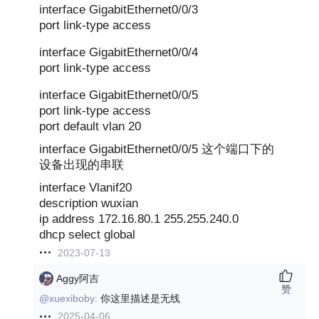
interface GigabitEthernet0/0/3
port link-type access
interface GigabitEthernet0/0/4
port link-type access
interface GigabitEthernet0/0/5
port link-type access
port default vlan 20
interface GigabitEthernet0/0/5 这个端口下的
设备出现的串联
interface Vlanif20
description wuxian
ip address 172.16.80.1 255.255.240.0
dhcp select global
2023-07-13
Aggy阿吉
赞
@xuexiboby:
你这里描述是无线
2025-04-06