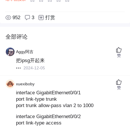
952
3
打赏
全部评论
Aggy阿吉
赞
把ipsg开起来
2024-12-05
xuexiboby
赞
interface GigabitEthernet0/0/1
port link-type trunk
port trunk allow-pass vlan 2 to 1000
interface GigabitEthernet0/0/2
port link-type access