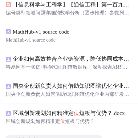
【信息科学与工程学】【通信工程】第一百九十一篇 路由器体系结构03
编号类型领域问题详细的数学分析（逐步推理）参数列表
（表达式 / 数值范围 / 边界 / 测量）关联知识839DCI演进 ·
收敛DCI 2030 年三大技术收敛方向步骤1：方向一：IPoD
MathHub-v1 source code
WDM 成为绝对主流（Omdia 2027 59% → 2030 80%+），
OTN 退化为 OLS 纯光层。步骤2：方向二：800ZR+ 取代
MathHub-v1 source code
400ZR 成为主力速率，PCS 使 800G 达 600–1000km。步骤
3：方向三：AI 集群 DCI 催生 1.6T/3.2T 超短距（<10km）
相干模块（OSFP-X
企业如何高效整合产业链资源，降低协同成本？.docx
科易网基于40亿+科创知识图谱数据库，深度探索AI技术
在技术转移、成果转化、技术经纪、知识产权、产业创
新、科技招商等垂直领域的多样化应用场景，研究科技创
国央企创新负责人如何借助知识图谱优化企业内部研发资源协同？.docx
新领域的AI+数智化解决方案，推动科技创新与产业创新
智能化发展。
国央企创新负责人如何借助知识图谱优化企业内部研发资
源协同？
区域创新规划如何精准定
位
短板与优势？.docx
区域创新规划如何精准定
位
短板与优势？