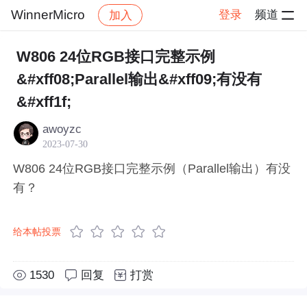
WinnerMicro
登录
频道
加入
帖子详情
社区
WinnerMicro
W806技术交流
W806 24位RGB接口完整示例
&#xff08;Parallel输出&#xff09;有没有
&#xff1f;
awoyzc
2023-07-30
W806 24位RGB接口完整示例（Parallel输出）有没
有？
给本帖投票
1530
回复
打赏