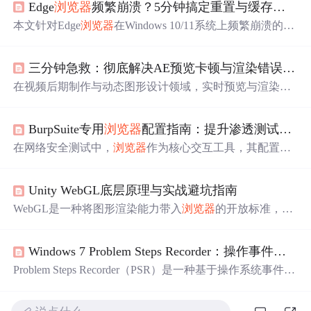
Edge
浏览器
频繁崩溃？5分钟搞定重置与缓存清理（Win10/Win11通用）
本文针对Edge
浏览器
在Windows 10/11系统上频繁崩溃的问
题，提供了一套从简到繁的完整解决方案。核心方法包括
通过设置界面重置
浏览器
、手动清理用户配置文件与缓存
三分钟急救：彻底解决AE预览卡顿与渲染错误的系统优化指南
目录，并针对扩展冲突、
硬件加速
等特定场景给出排查步
骤。遵循本指南，用户通常可在5-10分钟内有效解决Edge
在视频后期制作与动态图形设计领域，实时预览与渲染效
崩溃问题，恢复
浏览器
稳定运行。
率是核心工作流的关键瓶颈。其底层原理涉及计算机图形
管线、内存管理与磁盘I/O调度——当软件（如Adobe After
BurpSuite专用
浏览器
配置指南：提升渗透测试效率与隐蔽性
Effects）需要实时处理高分辨率
帧
序列、复杂粒子特效与
多层合成时，系统资源分配策略将直接决定性能表现。从
在网络安全测试中，
浏览器
作为核心交互工具，其配置直
技术价值看，优化渲染流程不仅能提升创作效率，更能降
接影响测试效率与隐蔽性。通过环境隔离与流量代理技
低硬件投入成本。针对常见的预览卡顿、渲染报错等问
术，可以构建一个纯净、专用的测试前端，避免日常插件
题，解决方案需从软件设置、缓存机制与系统环境三方面
Unity WebGL底层原理与实战避坑指南
与指纹干扰。其原理在于利用
浏览器
命令行参数创建独立
切入。例如，合理配置AE的磁盘缓存位置与大小，能显著
用户数据目录，并强制流量经由BurpSuite代理，实现请求
WebGL是一种将图形渲染能力带入
浏览器
的开放标准，其
减少因缓存文件堆积或I/O瓶颈导致的
拦截与HTTPS解密。这种技术方案的价值在于显著提升测
核心是基于OpenGL ES规范的JavaScript API，需在沙箱
试环境的稳定性和可复现性，同时降低被目标风控系统识
化、单线程、内存受限的
浏览器
环境中运行。Unity通过IL
别的风险。应用场景主要覆盖Web应用渗透测试、API安全
Windows 7 Problem Steps Recorder：操作事件捕获与图文诊断原理
2CPP将C#编译为WebAssembly，再结合JS Interop桥接
浏览
审计以及移动端H5页面漏洞挖掘。本文聚焦于BurpSuite专
器
能力，形成一套跨平台运行时方案。该技术路径带来显
Problem Steps Recorder（PSR）是一种基于操作系统事件钩
用
浏览器
的实战配置，详细解析了从
著性能优势，但也引入了协程失效、纹理内存泄漏、WebG
子的轻量级操作记录工具，其核心并非录屏，而是通过监
L上下文丢失等特有陷阱。实际工程中，需围绕资源加载
听鼠标
点击
、键盘输入和窗口焦点等语义化用户事件，实
策略（如分块加载）、运行时内存管控（如对象池化）、