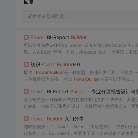
回复
请发表友善的回复…
Power
BI-Report
Builder
可以从菜单栏DATA/Sql Server 或者左边Data S
题。右击Body 新增一个表，并在detail输入一个字段，不然
下一步即可，最后菜单栏有如下2个条目。2.2 新建一个数
初识
Power
Builder
9.0
概述
Power
Builder
是一种新型、快速开发工具，它包含一
与单机数据库连接。 特点
Power
Builder
主要有以下特点： 
并且具有一个面向对象的编译器和调试器，可以随时编译新
Power
BI Report
Builder
：专业分页报告设计与
分页报告是一种面向正式交付的结构化文档生成技术，其核心
仪表板，它基于纸张思维设计，依赖严格的数据集定义、页
底稿、银行流水、销售汇总等需合规打印、批量分发与长期
Power
Builder
入门分享
限的现代分页报告工具，填补了
Power
BI Desktop
选取数据源： 1，Quick Select（快速选择）：主
计算列。 2，Sql Select：主要用于从一个表或多个表中