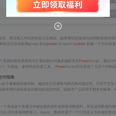
切换为时间
发表回
ource 右击添加，然后填入对应的信息点击测试，如果测试连接成功说明数据源没有
系统无法自动新增group.双击
power
bi report
builder
新建一个空白报表
据集给参数当可用值。5，发布到
Power
BI。1,为了特殊格式报表。
个直观的图形界面和可扩展的面向对象的编程语言
Power
Script，通过OD
（1）可视化、多特性的开发工具。
Power
Script语言提供了几百个内部
增加的代码，带有完整的在线帮助和
交付指南
在于像素级排版控制、确定性分页逻辑与静态格式稳定性。不同于交互式
面级布局约束和表达式驱动的动态内容。该技术广泛应用于财务对账单、
归档的业务场景。
Power
BI Report
Builder
作为原生支持云端数据集与RL
在正式交付环节的关键能力缺口，实现从数据建模到可审计文档的一站
要用于从一个表或多个表通过外键连接的表中选择某些数据列，而且这些数据列
通过SQL语句来选择数据 3，Query：数据来源于一个已经定义并存储的查