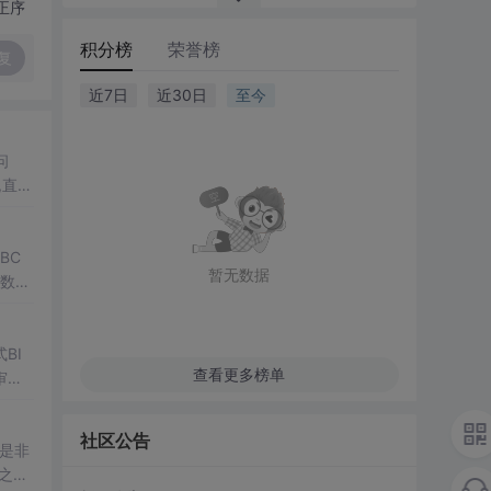
正序
积分榜
荣誉榜
复
近7日
近30日
至今
问
,直接
BC
暂无数据
函数，
BI
查看更多榜单
审计
S权
社区公告
都是非
询之中