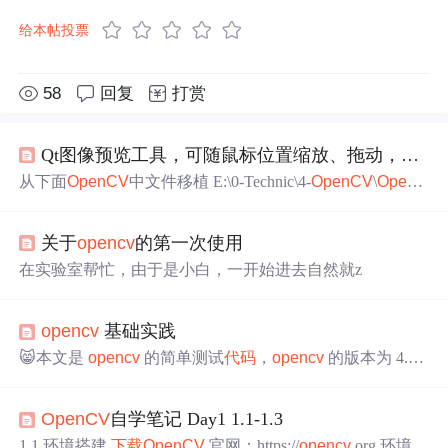
给本帖投票
58
回复
打赏
Qt图像预览工具，可随鼠标位置缩放、拖动，有缩略图显示相对位置。移植自
从下面
OpenCV
中文件移植 E:\0-Technic\4-
OpenCV
\
OpenC
V
-410\
opencv
-4.1.0\modules\highgui\src \window_QT.cpp Qt
New Functions High-level GUI 主要为以下功能移植： 1、
关于
opencv
的第一次使用
图像按鼠标所在位置进行缩放 2、 滚轮实现缩放 3、 拖动
并有预览窗格 4、 缩放后仍能鼠标获取图像像素位置 class
在实验室帮忙，由于是小白，一开始进去自然就z
DefaultViewPort: public QGraphicsView //,public
opencv
基础实践
😸本文是
opencv
的简单测试
代码
，
opencv
的版本为 4.5.
5.64，
代码
主要包括以下几部分： 图像处理：图像二值
化、图像灰度化、图像降噪、边缘检测、图像变换、直方
OpenCV
自学笔记 Day1 1.1-1.3
图、模板匹配与霍夫变换、图像通道分割与融合、图像马
赛克 特征处理：Harris、Shi-Tomasi、SIFT、Fast、ORB 事
1.1.环境搭建
下载
OpenCV
官网：https://
opencv
.org 环境配