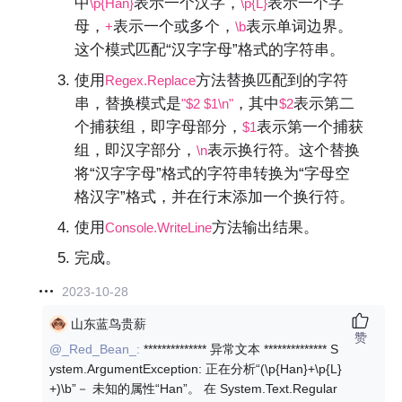
中
表示一个汉字，
表示一个字
\p{Han}
\p{L}
母，
表示一个或多个，
表示单词边界。
+
\b
这个模式匹配“汉字字母”格式的字符串。
使用
方法替换匹配到的字符
Regex.Replace
串，替换模式是
，其中
表示第二
"$2 $1\n"
$2
个捕获组，即字母部分，
表示第一个捕获
$1
组，即汉字部分，
表示换行符。这个替换
\n
将“汉字字母”格式的字符串转换为“字母空
格汉字”格式，并在行末添加一个换行符。
使用
方法输出结果。
Console.WriteLine
完成。
2023-10-28
山东蓝鸟贵薪
赞
@_Red_Bean_:
************** 异常文本 ************** S
ystem.ArgumentException: 正在分析“(\p{Han}+\p{L}
+)\b”－ 未知的属性“Han”。 在 System.Text.Regular