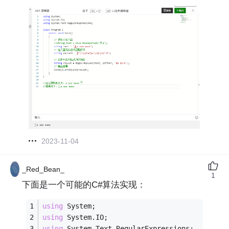
2023-11-04
_Red_Bean_
1
下面是一个可能的C#算法实现：
using
 System;
using
 System.IO;
using
 System.Text.RegularExpressions;