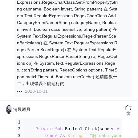
Expressions.RegexCharClass.SetFromProperty(Stri
ng capname, Boolean invert, String pattern) 在 Syst
em.Text.RegularExpressions.RegexCharClass.Add
CategoryFromName(String categoryName, Boolea
n invert, Boolean caseInsensitive, String pattern) 在
System.Text.RegularExpressions.RegexParser.Sca
nBackslash() 在 System.Text.RegularExpressions.R
egexParser.ScanRegex() 在 System.Text.RegularE
xpressions.RegexParser.Parse(String re, RegexOpt
ions op) 在 System.Text.RegularExpressions.Rege
x..ctor(String pattern, RegexOptions options, TimeS
pan matchTimeout, Boolean useCache) 还请赐教一
二，出现错误不能运行的
2023-10-31
清晨曦月
赞
Private
Sub
 Button1_Click(sender 
As
Objec
Dim
 s 
As
String
 = 
"啊 mahu youniao "