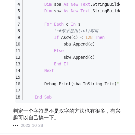
Dim
 sba 
As
New
Text
.StringBuilder
Dim
 sbw 
As
New
Text
.StringBuilder
For
Each
 c 
In
 s
'c#似乎是用(int)即可
If
 AscW(c) < 
128
Then
                sba.Append(c)
Else
                sbw.Append(c)
End
If
Next
        Debug.Print(sba.ToString.Trim(
" "
) & 
End
Sub
判定一个字符是不是汉字的方法也有很多，有兴
趣可以自己搞一下。
2023-10-28