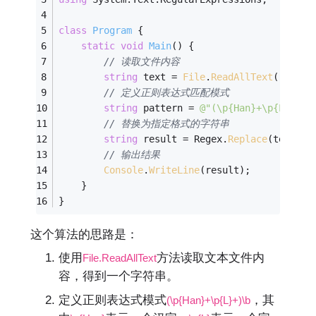
class
Program
 {
static
void
Main
(
)
{
// 读取文件内容
string
 text = 
File
.
ReadAllText
(
"test.
// 定义正则表达式匹配模式
string
 pattern = 
@
"(\p{Han}+\p{L}+)\b
// 替换为指定格式的字符串
string
 result = Regex.
Replace
(text, p
// 输出结果
Console
.
WriteLine
(result);
    }
}
这个算法的思路是：
使用
方法读取文本文件内
File.ReadAllText
容，得到一个字符串。
定义正则表达式模式
，其
(\p{Han}+\p{L}+)\b