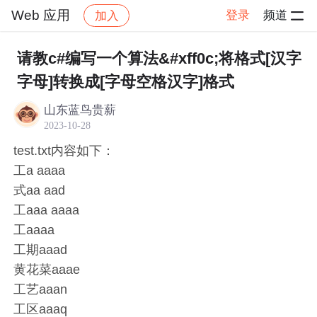
Web 应用
登录
频道
加入
帖子详情
社区
Web 应用
请教c#编写一个算法&#xff0c;将格式[汉字
字母]转换成[字母空格汉字]格式
山东蓝鸟贵薪
2023-10-28
test.txt内容如下：
工a aaaa
式aa aad
工aaa aaaa
工aaaa
工期aaad
黄花菜aaae
工艺aaan
工区aaaq