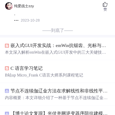
纯爱战士zzy
赞
.
2023-10-28
——到底了——
嵌入式GUI开发实战：emWin抗锯齿、光标与多语言技术详解
本文深入解析emWin在嵌入式GUI开发中的三大关键技
术：抗锯齿（含质量因子选择、高分辨率坐标模式与抗锯
齿字体）、光标控制（静态/动画/自定义光标实现及热点管
C 语言学习笔记
理）以及多语言支持（UTF-8编码、U2C工具链、双向文
本处理）。内容覆盖原理、API实践、性能权衡与典型问
B站up Micro_Frank C语言大师系列课程笔记
题调试，聚焦资源受限场景下的高质量视觉与交互实现。
节点不连续伽辽金方法在求解线性和非线性平流方程中的一维实现（Matlab代码实现）
内容概要：本文详细介绍了一种基于节点不连续伽辽金方
法（Discontinuous Galerkin Method）在求解线性和非线性
平流方程中的一维数值实现方案，并提供了完整的MATLA
【博士论文复现】光伏并网逆变器序阻抗建模、扫频辨识与弱电网交互稳定性分析【阻抗建模、验证扫频法】（Matlab代码、Simulink仿真实现）
B代码实现。该方法在处理偏微分方程特别是具有间断解