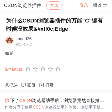
CSDN浏览器插件
登录
频道
加入
帖子详情
社区
CSDN浏览器插件
☏ 互动/吐槽
为什么CSDN浏览器插件的万能“C”键有
时候没效果&#xff0c;Edge
kagari36
2023-11-12
如题
给本帖投票
724
回复
打赏
下了
CSDN
浏览器助手后，浏览器竟然直接摊牌了，不装了！
作者分享了使用
CSDN
浏览器助手的体验。该助手下载安