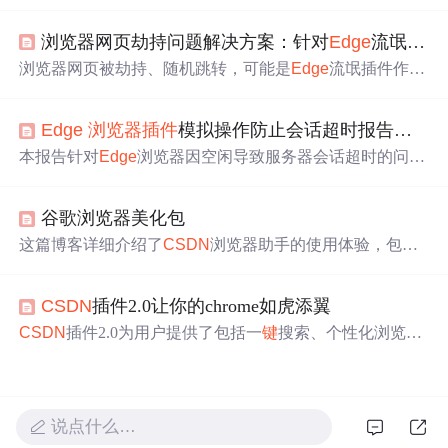
装方便，适用于多种浏览器。它有自动换肤、一
键
万能
搜
索框、常用网页查找等实用小功能，体积小、免广告。不
浏览器网页劫持问题解决方案：针对
Edge
流氓插件
过也存在一些问题，如计算器功能缺少可视化界面、c
键
翻
译框显示不全、窗口缩小问题等。
浏览器网页被劫持、随机跳转，可能是
Edge
流氓插件作
祟。这类插件常伪装成翻译插件自动安装。主要因点击不
明执行文件所致。推荐使用SoftCnKiller工具清除，它能精
Edge
浏览器插件
模拟操作防止会话超时报告，
浏
准定位并删除相关文件和注册表项。不推荐火绒安全等工
具及手动删除。还给出了后续检查和预防措施。
本报告针对
Edge
浏览器因空闲导致服务器会话超时的问
题，推荐三款轻量级浏览器扩展：Browser Mouse Jiggler、
MT Auto Clicker和Stay Awake Pro。方案均基于Content Scri
谷歌浏览器美化包
pt在浏览器沙箱内模拟鼠标移动/点击等事件，兼容服务器
端时间戳校验与客户端DOM事件监听，支持自定义间隔
这篇博客详细介绍了
CSDN
浏览器助手的使用体验，包括
（2-5分钟）、最小权限配置及域名级作用域控制，兼顾功
其自动换肤、一
键
万能
搜索框、常用网页快捷入口、快捷
能有效性、隐私安全与业务无干扰性。
工具等功能，并提出了一些建议。该插件以其小清新的界
CSDN
插件2.0让你的chrome如虎添翼
面和实用的特性赢得了作者的喜爱，体积小、速度快且永
久免广告，是提高工作效率的好帮手。
CSDN
插件2.0为用户提供了包括一
键
搜索、个性化浏览器
背景等功能在内的丰富工具，支持多种搜索引擎，并集成
了大量实用的开发工具箱和日常应用，极大提升了工作效
率。
说点什么…