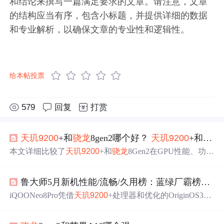
和结论来撰写一篇满足要求的文章。请注意，文章
的结构应当有序，包含小标题，并提供详细的数据
和专业解析，以确保文章的专业性和逻辑性。
给本帖投票
579
回复
打赏
天玑
9200
+和
骁龙
8gen2哪个好？
天玑
9200
+和
骁龙
本文详细比较了
天玑
9200
+和
骁龙
8Gen2在GPU性能、功耗
控制、合作优化等方面的特性，并给出针对游戏爱好者和
追求系统稳定的用户的选购建议。,
鲁大师5月新机性能/流畅/久用榜：蓝绿厂霸榜，
天
iQOONeo8Pro凭借
天玑
9200
+处理器和优化的OriginOS3系
统在性能和流畅度上领先，索尼Xperia1V虽搭载
骁龙
8Gen
2但因系统优化不足表现平平。OPPOReno10Pro+在性能和