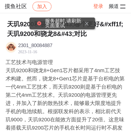
摸鱼社区
登录
频道
加入
帖子详情
社区
摸鱼社区
摸鱼打卡
服务超时,请刷新
天玑9200和骁龙8&#43;哪个更好&#xff1f;
页面重试
天玑9200和骁龙8&#43;对比
2301_80084887
2023-11-16
工艺技术与电源管理
天玑9200和骁龙8+Gen1芯片都采用了4nm工艺技
术构建。然而，骁龙8+Gen1芯片是基于台积电的第
一代4nm工艺技术，而天玑9200则是基于台积电的
第二代4nm工艺技术。天玑9200的电源管理更先
进，并加入了新的散热技术，能够最大限度地提升
手机的电池续航。根据联发科的表示，相比前代天
玑9000，天玑9200在能效方面提升了20倍。这意味
着搭载天玑9200芯片的手机在长时间运行时不易发