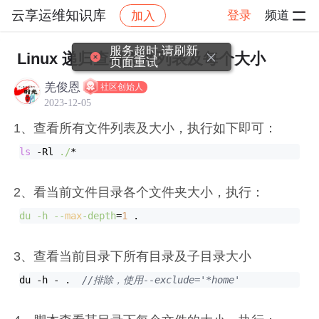
云享运维知识库
登录
频道
加入
帖子
社区
云享运维知识库
AI工具及应用推享
服务超时,请刷新
Linux 递归查看文件列表及每个大小
页面重试
羌俊恩
社区创始人
2023-12-05
1、查看所有文件列表及大小，执行如下即可：
ls
 -Rl 
./
*
2、看当前文件目录各个文件夹大小，执行：
du -h --
max
-depth
=
1
 .
3、查看当前目录下所有目录及子目录大小
du -h - .  
//
排除，使用--exclude=
'*home'