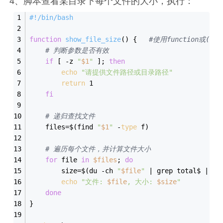
4、脚本查看某目录下每个文件的大小，执行：
#!/bin/bash
function
show_file_size
() {   
#使用function或()
# 判断参数是否有效
if
 [ -z 
"
$1
"
 ]; 
then
echo
"请提供文件路径或目录路径"
return
 1
fi
# 递归查找文件
    files=$(find 
"
$1
"
 -
type
 f)
# 遍历每个文件，并计算文件大小
for
 file 
in
$files
; 
do
        size=$(du -ch 
"
$file
"
 | grep total$ | aw
echo
"文件: 
$file
, 大小: 
$size
"
done
}