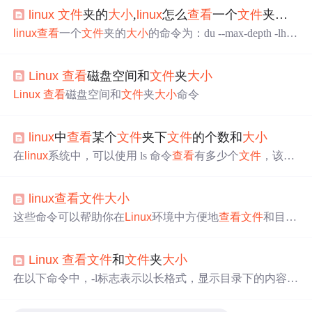
linux
文件
夹的
大小
,
linux
怎么
查看
一个
文件
夹的
大
linux
查看
一个
文件
夹的
大小
的命令为：du --max-depth -lh
该
文件
夹的完整路径例，查询/var
文件
夹的
大小
：du --max-
depth -lh /vardu
递归
查询该路径下所有
文件
的
大小
(若不加
Linux
查看
磁盘空间和
文件
夹
大小
任何参数，则显示
文件
夹内的所有
文件
，包括
文件
夹内子
文件
夹的内容)。命令解释：参数 --max-depth 1 -lh 设置
递
Linux
查看
磁盘空间和
文件
夹
大小
命令
归
深度为1，及不查询子
文件
夹。因而使用此参数只显示
该...
linux
中
查看
某个
文件
夹下
文件
的个数和
大小
在
linux
系统中，可以使用 ls 命令
查看
有多少个
文件
，该命
令用于显示指定目录下的内容，当参数设置为 “wc -c” 时，
可显示目录下的
文件
个数。：长
列表
输出该目录下
文件
信
linux
查看
文件
大小
息(注意这里的
文件
是指目录、链接、设备
文件
等)，每一
行对应—个
文件
或目录，ls -IR是列出所有
文件
，包括子目
这些命令可以帮助你在
Linux
环境中方便地
查看
文件
和目录
录中的
文件
。du命令也是
查看
使用空间的，但是与df命令
的
大小
。若要看到更易读的
大小
（如KB、MB、GB），可
不同的是
Linux
du命令是对
文件
和目录磁盘使用的空间的
以结合。输出结果中的第五列即为
文件
大小
。
查看
，还是和df命令有一些区别的。：过滤ls的输出信息，
Linux
查看
文件
和
文件
夹
大小
只保留一般
文件
，只保留目录是。
查看
整个电脑的目录数
在以下命令中，-l标志表示以长格式，显示目录下的内容
列
目。
表
。输出的信息从左到右依次包括
文件
名，
文件
类型、权
限模式、硬连接数、所有者、组。 而-a告诉ls列出所有
文