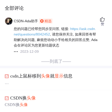
全部评论
CSDN-Ada助手
精选
赞
您的问题已经帮您同步至问答, 链接:
https://ask.csdn.
net/questions/8042452
, 请您保持关注, 如果回答有帮
助解决此问题, 麻烦您动动小手给相关的回答点赞, Ada
会在评论区为您更新结题状态
2023-12-09
——到底了——
csdn上鼠标移到
头像
就
显示
信息
如题，这个是怎么实现的，纯js还是要Ajax，有没有类似功
能的代码
CSDN换
头像
帮帮忙啊 最近一个小项目可能要用到类似的功能
一般情况下，要用更新数据库都要事先通过SQLStr确定要
CSDN换
头像
更新的数据库和字段，例如