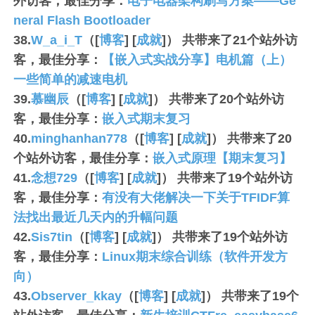
外访客，最佳分享：
电子电器架构刷写方案——Ge
neral Flash Bootloader
38.
W_a_i_T
（[
博客
] [
成就
]） 共带来了
21
个站外访
客，最佳分享：
【嵌入式实战分享】电机篇（上）
一些简单的减速电机
39.
慕幽辰
（[
博客
] [
成就
]） 共带来了
20
个站外访
客，最佳分享：
嵌入式期末复习
40.
minghanhan778
（[
博客
] [
成就
]） 共带来了
20
个站外访客，最佳分享：
嵌入式原理【期末复习】
41.
念想729
（[
博客
] [
成就
]） 共带来了
19
个站外访
客，最佳分享：
有没有大佬解决一下关于TFIDF算
法找出最近几天内的升幅问题
42.
Sis7tin
（[
博客
] [
成就
]） 共带来了
19
个站外访
客，最佳分享：
Linux期末综合训练（软件开发方
向）
43.
Observer_kkay
（[
博客
] [
成就
]） 共带来了
19
个