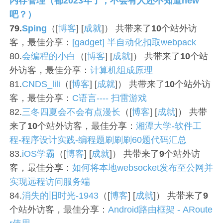
内存管理（都2023年了，不会有人还不知道new
吧？）
79.
Sping
（[
博客
] [
成就
]） 共带来了
10
个站外访
客，最佳分享：
[gadget] 半自动化扣取webpack
80.
会编程的小白
（[
博客
] [
成就
]） 共带来了
10
个站
外访客，最佳分享：
计算机组成原理
81.
CNDS_lili
（[
博客
] [
成就
]） 共带来了
10
个站外访
客，最佳分享：
C语言---- 扫雷游戏
82.
三冬四夏会不会有点漫长
（[
博客
] [
成就
]） 共带
来了
10
个站外访客，最佳分享：
湘潭大学-软件工
程-程序设计实践-编程题刷刷刷60题代码汇总
83.
iOS学霸
（[
博客
] [
成就
]） 共带来了
9
个站外访
客，最佳分享：
如何将本地websocket发布至公网并
实现远程访问服务端
84.
消失的旧时光-1943
（[
博客
] [
成就
]） 共带来了
9
个站外访客，最佳分享：
Android路由框架 - ARoute