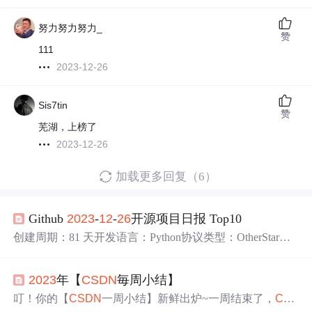
努力努力努力_
赞
111
2023-12-26
Sis7tin
赞
芜湖，上榜了
2023-12-26
加载更多回复（6）
Github
2023
-
12
-
26
开源项目日报 Top10
创建周期：81 天开发语言：Python协议类型：OtherStar数
量：3027 个Fork数量：113 次关注人数：3027 人贡献人
数：1 人Open Issues数量：4 个Github地址：https://github.co
2023
年【
CSDN
毎周小结】
m/apple/ml-ferret.git该软件项目与一篇研究论文相关，旨在
提供项目的简要描述。
叮！你的【
CSDN
一周小结】新鲜出炉~一周结束了，
CS