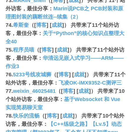
73.
MARIN_shen
（[
博客
] [
成就
]） 共带来了
11
个站
外访客，最佳分享：
Marin说PCB之 PCB封装和原
理图封装的藕断丝连--续集（2）
74.
希斯奎
（[
博客
] [
成就
]） 共带来了
11
个站外访
客，最佳分享：
关于“Python”的核心知识点整理大
全40
75.
程序员喵
（[
博客
] [
成就
]） 共带来了
11
个站外访
客，最佳分享：
华清远见嵌入式学习——ARM——
作业3
76.
5233号线攻城狮
（[
博客
] [
成就
]） 共带来了
11
个
站外访客，最佳分享：
飞凌OK-iMX9352-C测评三
77.
weixin_46025481
（[
博客
] [
成就
]） 共带来了
10
个站外访客，最佳分享：
基于Websocket 和 Vue
实现简易聊天室
78.
快乐的流畅
（[
博客
] [
成就
]） 共带来了
10
个站外
访客，最佳分享：
【C++练级之路】【Lv.5】动态