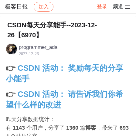
极客日报
登录
频道
加入
帖子详情
社区
极客日报
每天分享能手
CSDN每天分享能手--2023-12-
26【6970】
programmer_ada
2023-12-26
👉
CSDN 活动： 奖励每天的分享
小能手
👉
CSDN 活动： 请告诉我们你希
望什么样的改进
昨天分享数据统计：
有
1143
个用户，分享了
1360
篇
博客
，带来了
693