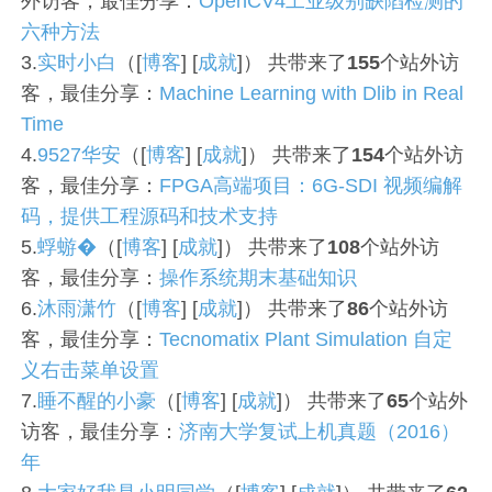
外访客，最佳分享：
OpenCV4工业级别缺陷检测的
六种方法
3.
实时小白
（[
博客
] [
成就
]） 共带来了
155
个站外访
客，最佳分享：
Machine Learning with Dlib in Real
Time
4.
9527华安
（[
博客
] [
成就
]） 共带来了
154
个站外访
客，最佳分享：
FPGA高端项目：6G-SDI 视频编解
码，提供工程源码和技术支持
5.
蜉蝣�
（[
博客
] [
成就
]） 共带来了
108
个站外访
客，最佳分享：
操作系统期末基础知识
6.
沐雨潇竹
（[
博客
] [
成就
]） 共带来了
86
个站外访
客，最佳分享：
Tecnomatix Plant Simulation 自定
义右击菜单设置
7.
睡不醒的小豪
（[
博客
] [
成就
]） 共带来了
65
个站外
访客，最佳分享：
济南大学复试上机真题（2016）
年