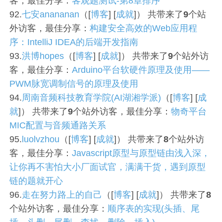
客，最佳分享：
客观题测试-第8章排序
92.
七安anananan
（[
博客
] [
成就
]） 共带来了
9
个站
外访客，最佳分享：
构建安全高效的Web应用程
序：IntelliJ IDEA的后端开发指南
93.
洪博hopes
（[
博客
] [
成就
]） 共带来了
9
个站外访
客，最佳分享：
Arduino平台软硬件原理及使用——
PWM脉宽调制信号的原理及使用
94.
周南音频科技教育学院(AI湖湘学派)
（[
博客
] [
成
就
]） 共带来了
9
个站外访客，最佳分享：
物奇平台
MIC配置与音频通路关系
95.
luolvzhou
（[
博客
] [
成就
]） 共带来了
8
个站外访
客，最佳分享：
Javascript原型与原型链由浅入深，
让你再不害怕大小厂面试官，满满干货，遇到原型
链的题就开心
96.
走在努力路上的自己
（[
博客
] [
成就
]） 共带来了
8
个站外访客，最佳分享：
顺序表的实现(头插、尾