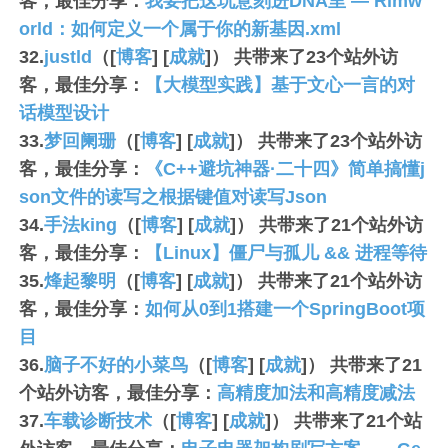
客，最佳分享：
我要把这玩意刻进DNA里 — Rimw
orld：如何定义一个属于你的新基因.xml
32.
justld
（[
博客
] [
成就
]） 共带来了
23
个站外访
客，最佳分享：
【大模型实践】基于文心一言的对
话模型设计
33.
梦回阑珊
（[
博客
] [
成就
]） 共带来了
23
个站外访
客，最佳分享：
《C++避坑神器·二十四》简单搞懂j
son文件的读写之根据键值对读写Json
34.
手法king
（[
博客
] [
成就
]） 共带来了
21
个站外访
客，最佳分享：
【Linux】僵尸与孤儿 && 进程等待
35.
烽起黎明
（[
博客
] [
成就
]） 共带来了
21
个站外访
客，最佳分享：
如何从0到1搭建一个SpringBoot项
目
36.
脑子不好的小菜鸟
（[
博客
] [
成就
]） 共带来了
21
个站外访客，最佳分享：
高精度加法和高精度减法
37.
车载诊断技术
（[
博客
] [
成就
]） 共带来了
21
个站