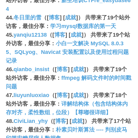
站外访客，最佳分享：
新生培训CTFre_easybase6
4
44.
冬日里的雪
（[
博客
] [
成就
]） 共带来了
19
个站外
访客，最佳分享：
学习mysql数据库的第一天
45.
yanqiu12138
（[
博客
] [
成就
]） 共带来了
19
个站
外访客，最佳分享：
小白一文解决 MySQL 8.0.3
5、SQLyog、Navicat 安装配置以及使用过程问题
记录
46.
qianbo_insist
（[
博客
] [
成就
]） 共带来了
19
个
站外访客，最佳分享：
ffmpeg 解码文件时的时间戳
问题
47.
liuyunluoxiao
（[
博客
] [
成就
]） 共带来了
18
个
站外访客，最佳分享：
详解结构体（包含结构体内
存对齐，柔性数组，位段）【尊嘟很详细】
48.
CiviLian_yhy
（[
博客
] [
成就
]） 共带来了
17
个站
外访客，最佳分享：
朴素贝叶斯算法 ---- 判别皮马