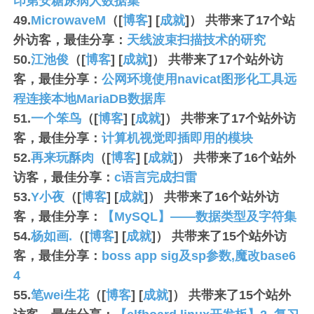
印第安糖尿病人数据集
49.
MicrowaveM
（[
博客
] [
成就
]） 共带来了
17
个站
外访客，最佳分享：
天线波束扫描技术的研究
50.
江池俊
（[
博客
] [
成就
]） 共带来了
17
个站外访
客，最佳分享：
公网环境使用navicat图形化工具远
程连接本地MariaDB数据库
51.
一个笨鸟
（[
博客
] [
成就
]） 共带来了
17
个站外访
客，最佳分享：
计算机视觉即插即用的模块
52.
再来玩酥肉
（[
博客
] [
成就
]） 共带来了
16
个站外
访客，最佳分享：
c语言完成扫雷
53.
Y小夜
（[
博客
] [
成就
]） 共带来了
16
个站外访
客，最佳分享：
【MySQL】——数据类型及字符集
54.
杨如画.
（[
博客
] [
成就
]） 共带来了
15
个站外访
客，最佳分享：
boss app sig及sp参数,魔改base6
4
55.
笔wei生花
（[
博客
] [
成就
]） 共带来了
15
个站外