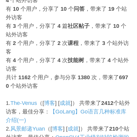
4
个站外访客
有
10
个用户，分享了
10
个
问答
，带来了
19
个站
外访客
有
3
个用户，分享了
4
篇
社区帖子
，带来了
10
个
站外访客
有
2
个用户，分享了
2
次
课程
，带来了
3
个站外访
客
有
4
个用户，分享了
4
次
技能树
，带来了
4
个站外
访客
共计
1162
个用户，参与分享
1380
次，带来了
697
0
个站外访客
1.
The-Venus
（[
博客
] [
成就
]） 共带来了
2412
个站外
访客，最佳分享：
【GoLang】Go语言几种标准库
介绍(一)
2.
风景邮递Yuan
（[
博客
] [
成就
]） 共带来了
210
个站