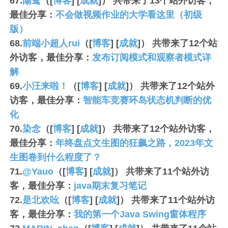
67.
陽鸯
（[
博客
] [
成就
]） 共带来了
13
个站外访客，
最佳分享：
不会做视频作业的大学看这里（初级
版）
68.
前端小超人rui
（[
博客
] [
成就
]） 共带来了
12
个站
外访客，最佳分享：
发布订阅模式和观察者模式详
解
69.
小汪来啦！
（[
博客
] [
成就
]） 共带来了
12
个站外
访客，最佳分享：
智能车竞赛环岛状态机判断的优
化
70.
染念
（[
博客
] [
成就
]） 共带来了
12
个站外访客，
最佳分享：
年终盘点文生图的狂飙之路，2023年文
生图卷到什么程度了？
71.
@Yauo
（[
博客
] [
成就
]） 共带来了
11
个站外访
客，最佳分享：
java期末复习笔记
72.
是北欢吆
（[
博客
] [
成就
]） 共带来了
11
个站外访
客，最佳分享：
我的第一个Java Swing窗体程序