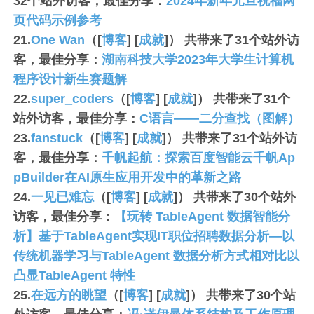
32
个站外访客，最佳分享：
2024年新年元旦祝福网
页代码示例参考
21.
One Wan
（[
博客
] [
成就
]） 共带来了
31
个站外访
客，最佳分享：
湖南科技大学2023年大学生计算机
程序设计新生赛题解
22.
super_coders
（[
博客
] [
成就
]） 共带来了
31
个
站外访客，最佳分享：
C语言——二分查找（图解）
23.
fanstuck
（[
博客
] [
成就
]） 共带来了
31
个站外访
客，最佳分享：
千帆起航：探索百度智能云千帆Ap
pBuilder在AI原生应用开发中的革新之路
24.
一见已难忘
（[
博客
] [
成就
]） 共带来了
30
个站外
访客，最佳分享：
【玩转 TableAgent 数据智能分
析】基于TableAgent实现IT职位招聘数据分析—以
传统机器学习与TableAgent 数据分析方式相对比以
凸显TableAgent 特性
25.
在远方的眺望
（[
博客
] [
成就
]） 共带来了
30
个站