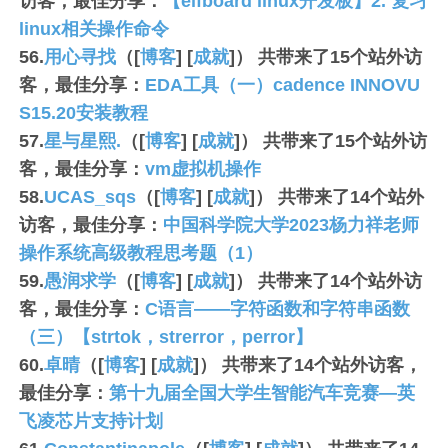
访客，最佳分享：
【elfboard linux开发板】2. 复习
linux相关操作命令
56.
用心寻找
（[
博客
] [
成就
]） 共带来了
15
个站外访
客，最佳分享：
EDA工具（一）cadence INNOVU
S15.20安装教程
57.
星与星熙.
（[
博客
] [
成就
]） 共带来了
15
个站外访
客，最佳分享：
vm虚拟机操作
58.
UCAS_sqs
（[
博客
] [
成就
]） 共带来了
14
个站外
访客，最佳分享：
中国科学院大学2023杨力祥老师
操作系统高级教程思考题（1）
59.
愚润求学
（[
博客
] [
成就
]） 共带来了
14
个站外访
客，最佳分享：
C语言——字符函数和字符串函数
（三）【strtok，strerror，perror】
60.
卓晴
（[
博客
] [
成就
]） 共带来了
14
个站外访客，
最佳分享：
第十九届全国大学生智能汽车竞赛—英
飞凌芯片支持计划