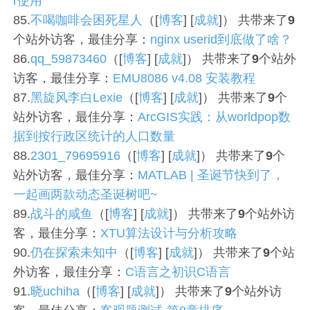
r使用
85.
不喝咖啡会困死星人
（[
博客
] [
成就
]） 共带来了
9
个站外访客，最佳分享：
nginx userid到底做了啥？
86.
qq_59873460
（[
博客
] [
成就
]） 共带来了
9
个站外
访客，最佳分享：
EMU8086 v4.08 安装教程
87.
黑旋风李白Lexie
（[
博客
] [
成就
]） 共带来了
9
个
站外访客，最佳分享：
ArcGIS实践：从worldpop数
据到按行政区统计的人口数量
88.
2301_79695916
（[
博客
] [
成就
]） 共带来了
9
个
站外访客，最佳分享：
MATLAB | 圣诞节快到了，
一起画两款动态圣诞树吧~
89.
战斗的咸鱼
（[
博客
] [
成就
]） 共带来了
9
个站外访
客，最佳分享：
XTU算法设计与分析攻略
90.
仍在探索未知中
（[
博客
] [
成就
]） 共带来了
9
个站
外访客，最佳分享：
C语言之初识C语言
91.
晓uchiha
（[
博客
] [
成就
]） 共带来了
9
个站外访