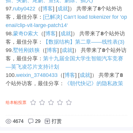
插、头删、尾删、查找、删除、插入)
97.
ruby0422
（[
博客
] [
成就
]） 共带来了
8
个站外访
客，最佳分享：
[已解决] Can‘t load tokenizer for ‘op
enai/clip-vit-large-patch14‘
98.
蒙奇D索大
（[
博客
] [
成就
]） 共带来了
8
个站外访
客，最佳分享：
【数据结构】第二章——线性表(3)
99.
墅牲刚鉄狭
（[
博客
] [
成就
]） 共带来了
8
个站外访
客，最佳分享：
第十九届全国大学生智能汽车竞赛
—英飞凌芯片支持计划
100.
weixin_37480433
（[
博客
] [
成就
]） 共带来了
8
个站外访客，最佳分享：
《朝代快记》的隐私政策
给本帖投票
4674
29
打赏