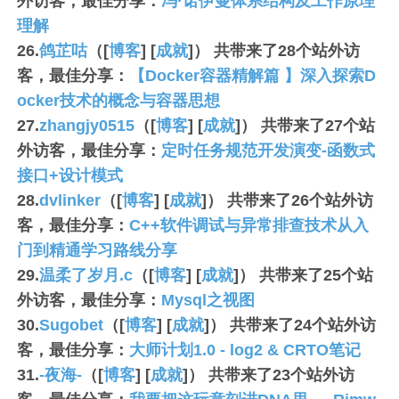
外访客，最佳分享：
冯·诺伊曼体系结构及工作原理
理解
26.
鸽芷咕
（[
博客
] [
成就
]） 共带来了
28
个站外访
客，最佳分享：
【Docker容器精解篇 】深入探索D
ocker技术的概念与容器思想
27.
zhangjy0515
（[
博客
] [
成就
]） 共带来了
27
个站
外访客，最佳分享：
定时任务规范开发演变-函数式
接口+设计模式
28.
dvlinker
（[
博客
] [
成就
]） 共带来了
26
个站外访
客，最佳分享：
C++软件调试与异常排查技术从入
门到精通学习路线分享
29.
温柔了岁月.c
（[
博客
] [
成就
]） 共带来了
25
个站
外访客，最佳分享：
Mysql之视图
30.
Sugobet
（[
博客
] [
成就
]） 共带来了
24
个站外访
客，最佳分享：
大师计划1.0 - log2 & CRTO笔记
31.
-夜海-
（[
博客
] [
成就
]） 共带来了
23
个站外访