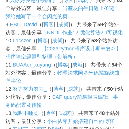
8.
大家好我是小明同学
（[
博客
] [
成就
]） 共带来了
62
个站外访客，最佳分享：
当室友的生日遇上圣诞，
我给她写了一个会闪光的树......
9.
HBU_David
（[
博客
] [
成就
]） 共带来了
59
个站外
访客，最佳分享：
NNDL 作业12 优化算法2D可视化
10.
Lacszer
（[
博客
] [
成就
]） 共带来了
58
个站外访
客，最佳分享：
【2023Python程序设计期末复习】
程序填空题题型整理（带解析）
11.
BUAAer_xuyang
（[
博客
] [
成就
]） 共带来了
54
个
站外访客，最佳分享：
物理法求阿基米德螺旋线曲
率半径
12.
努力努力努力_
（[
博客
] [
成就
]） 共带来了
50
个站
外访客，最佳分享：
SAP query简易报表编辑、事
务码配置及传输
13.
我叫不睡觉
（[
博客
] [
成就
]） 共带来了
48
个站外
访客，最佳分享：
小白从零开始搭建自己的博客