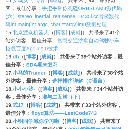
14.
安城安
（[
博客
] [
成就
]） 共带来了
42
个站外访
客，最佳分享：
手把手带你死磕ORBSLAM3源代码
(六）stereo_inertial_realsense_D435i.cc啃函数代
码int main(int argc, char **argv)imu数据处理
15.
北京渡众机器人
（[
博客
] [
成就
]） 共带来了
41
个
站外访客，最佳分享：
智慧交通沙盘自动驾驶小车
搭载百度Apollo9.0技术
16.
dh
（[
博客
] [
成就
]） 共带来了
38
个站外访客，最
佳分享：
EDA期末复习
17.
小马的Trainer
（[
博客
] [
成就
]） 共带来了
38
个站
外访客，最佳分享：
选择排序详解（C语言）
18.
小小小汐-
（[
博客
] [
成就
]） 共带来了
34
个站外访
客，最佳分享：
堆与二叉树（下）
19.
式17
（[
博客
] [
成就
]） 共带来了
33
个站外访客，
最佳分享：
floyd算法——LeetCode743
20.
小明同学喊你学习啦
（[
博客
] [
成就
]） 共带来了