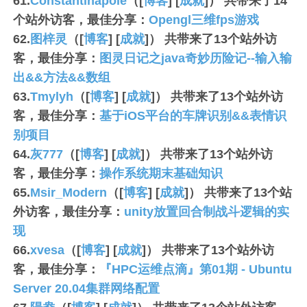
61.
Constantinapole
（[
博客
] [
成就
]） 共带来了
14
个站外访客，最佳分享：
Opengl三维fps游戏
62.
图梓灵
（[
博客
] [
成就
]） 共带来了
13
个站外访
客，最佳分享：
图灵日记之java奇妙历险记--输入输
出&&方法&&数组
63.
Tmylyh
（[
博客
] [
成就
]） 共带来了
13
个站外访
客，最佳分享：
基于iOS平台的车牌识别&&表情识
别项目
64.
灰777
（[
博客
] [
成就
]） 共带来了
13
个站外访
客，最佳分享：
操作系统期末基础知识
65.
Msir_Modern
（[
博客
] [
成就
]） 共带来了
13
个站
外访客，最佳分享：
unity放置回合制战斗逻辑的实
现
66.
xvesa
（[
博客
] [
成就
]） 共带来了
13
个站外访
客，最佳分享：
『HPC运维点滴』第01期 - Ubuntu
Server 20.04集群网络配置