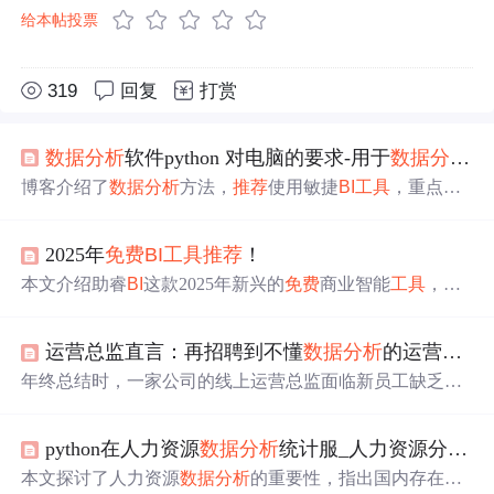
给本帖投票
319
回复
打赏
数据分析
软件python 对电脑的要求-用于
数据分析
的
博客介绍了
数据分析
方法，
推荐
使用敏捷
BI
工具
，重点介
绍了Yonghong Desktop。它是中国自主开发的
免费
台式机
智能分析
工具
，界面友好、功能强大，能挖掘数据潜在关
2025年
免费
BI
工具
推荐
！
系等。还阐述了其软件功能、安装方法，支持多数据源连
接和多种分析操作。
本文介绍助睿
BI
这款2025年新兴的
免费
商业智能
工具
，突
出其基于大语言模型的智能对话分析能力，包括Text2SQL
自然语言转查询、AI多轮交互式洞察生成、智能数据连接
运营总监直言：再招聘到不懂
数据分析
的运营，直接开除
与整合、拖拽式可视化及智能图表
推荐
、跨行业模板市场
等功能。强调其零成本、低门槛、面向业务人员的设计理
年终总结时，一家公司的线上运营总监面临新员工缺乏
数
念，适用于无技术背景用户高效开展
数据分析
。
据分析
能力的问题，导致数据复盘出现纰漏。本文分享了
如何利用数据可视化
工具
提升工作效率，并
推荐
了一款
免
python在人力资源
数据分析
统计服_人力资源分析思维已具备！只剩一个
费
BI
工具
。
本文探讨了人力资源
数据分析
的重要性，指出国内存在人