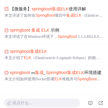
组成部分及其作用，然后逐步指导读者如何安装Docker、
【微服务】
springboot
集成
ELK
使用详解
Docker Compose以及
ELK
组件，并通过docker-compose.yml
文件配置和启动
ELK
服务。接着，文章展示了如何在
Sprin
本文详述了如何在
SpringBoot
项目中
集成
ELK
（Elasticsearc
gBoot
项目中
集成
Logstash，并通过Kibana进行日志的可视
h, Logstash, Kibana）日志管理工具，以实现微服务日志的
化展示。最后，作者鼓励读者自行探索
ELK
平台的其他功
可视化展示。首先介绍了
ELK
的重要性及工作原理，然后
能。
springboot
集成
ELK
示例
逐步演示了
ELK
环境的搭建，包括Elasticsearch、Kibana和L
ogstash的配置与启动。接着，展示了
SpringBoot
集成
ELK
本文详述了在Windows环境下，
SpringBoot
2.1.3.RELEAS
的具体步骤，包括配置logback日志、创建测试接口等。最
E
集成
ELK
（Elasticsearch 6.2.2、Kibana 6.2.2、Logstash 6.2.
后，文中还提供了关于日志切分、清理、级别控制以及Kib
2）的全过程。首先进行环境准备和各组件的测试，确保它
ana访问安全的建议，强调了
ELK
在实际项目中的应用价
springboot
集成
ELK
们能正常运行。接着，介绍了
集成
所需的配置，包括添加
值。 85217152,7713676,Maven生命周期详解与常用命令,['m
相关依赖和调整logback配置。在
集成
过程中遇到的项目启
本文介绍了
ELK
（Elasticsearch+Logstash+Kibana）的相关
aven', '构建生命周期']
动失败和创建索引失败的问题，也给出了解决方案。最
知识，包括各组件功能。详细说明了编写docker-compose.y
后，通过在Kibana中创建索引并查询日志，验证了
ELK
集
ml文件来安装、运行和汉化
ELK
的步骤，还介绍了
SpringB
成
的成功。
springboot
es
集成
_
SpringBoot
集成
ELK
环境搭建
oot
集成
Logstash的方法，以及通过nginx配置为Kibana设置
登录密码的具体操作。
本文介绍如何使用Docker部署
ELK
堆栈并与
SpringBoot
应
用
集成
日志。包括拉取Elasticsearch、Kibana和Logstash镜
像，配置各组件间的连接，以及在
SpringBoot
中设置logsta
sh以发送日志到
ELK
。
说点什么…