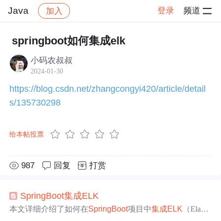
Java
登录
频道
加入
帖子详情
社区
Java
技术交流
springboot如何集成elk
小码农叔叔
2024-01-30
https://blog.csdn.net/zhangcongyi420/article/detail
s/135730298
给本帖投票
987
回复
打赏
SpringBoot
集成
ELK
本文详细介绍了如何在
SpringBoot
项目中
集成
ELK
（Elastic
search、Logstash、Kibana）日志平台。首先解释了
ELK
的