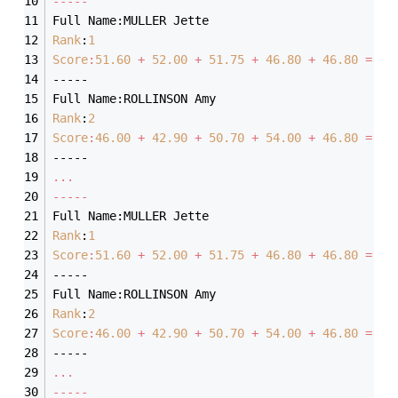
-----
Full Name:MULLER Jette
Rank
:
1
Score
:
51.60
 + 
52.00
 + 
51.75
 + 
46.80
 + 
46.80
 = 
24
-----
Full Name:ROLLINSON Amy
Rank
:
2
Score
:
46.00
 + 
42.90
 + 
50.70
 + 
54.00
 + 
46.80
 = 
24
-----
...
-----
Full Name:MULLER Jette
Rank
:
1
Score
:
51.60
 + 
52.00
 + 
51.75
 + 
46.80
 + 
46.80
 = 
24
-----
Full Name:ROLLINSON Amy
Rank
:
2
Score
:
46.00
 + 
42.90
 + 
50.70
 + 
54.00
 + 
46.80
 = 
24
-----
...
-----