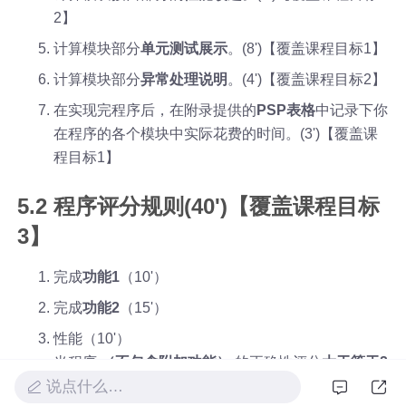
2】
计算模块部分
单元测试展示
。(8')【覆盖课程目标1】
计算模块部分
异常处理说明
。(4')【覆盖课程目标2】
在实现完程序后，在附录提供的
PSP表格
中记录下你
在程序的各个模块中实际花费的时间。(3')【覆盖课
程目标1】
5.2 程序评分规则(40')【覆盖课程目标
3】
完成
功能1
（10'）
完成
功能2
（15'）
性能（10'）
当程序
（不包含附加功能）
的正确性评分
大于等于2
说点什么…
5分
时才可以参与性能评分环节，所以请各位同学务