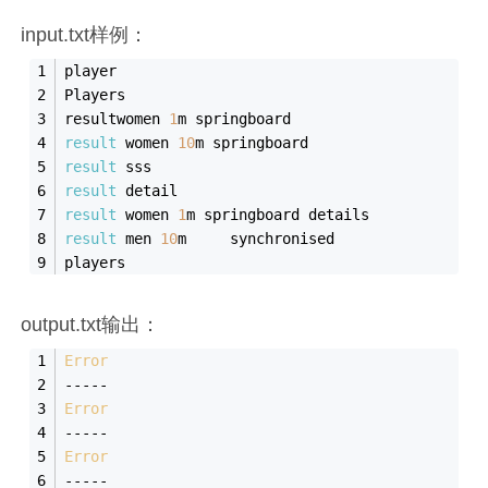
input.txt样例：
player
Players
resultwomen 
1
m springboard
result
 women 
10
m springboard
result
 sss
result
 detail
result
 women 
1
m springboard details
result
 men 
10
m     synchronised
players
output.txt输出：
Error
-----
Error
-----
Error
-----