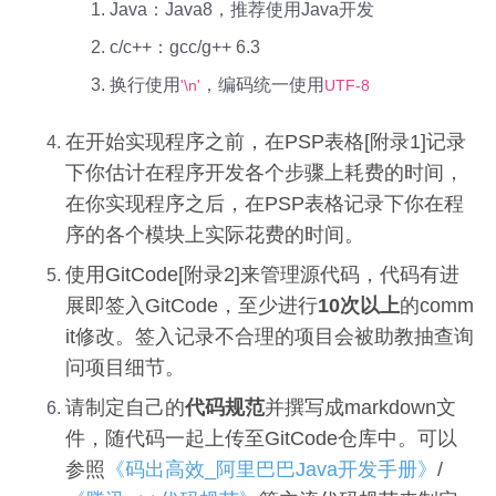
Java：Java8，推荐使用Java开发
c/c++：gcc/g++ 6.3
换行使用
，编码统一使用
'\n'
UTF-8
在开始实现程序之前，在PSP表格[附录1]记录
下你估计在程序开发各个步骤上耗费的时间，
在你实现程序之后，在PSP表格记录下你在程
序的各个模块上实际花费的时间。
使用GitCode[附录2]来管理源代码，代码有进
展即签入GitCode，至少进行
10次以上
的comm
it修改。签入记录不合理的项目会被助教抽查询
问项目细节。
请制定自己的
代码规范
并撰写成markdown文
件，随代码一起上传至GitCode仓库中。可以
参照
《码出高效_阿里巴巴Java开发手册》
/