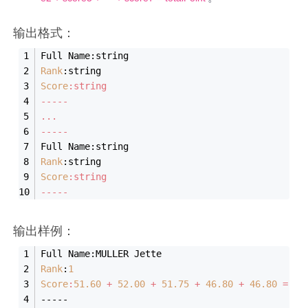
输出格式：
Full Name:string
Rank
:string
Score
:string
-----
...
-----
Full Name:string
Rank
:string
Score
:string
-----
输出样例：
Full Name:MULLER Jette
Rank
:
1
Score
:
51.60
 + 
52.00
 + 
51.75
 + 
46.80
 + 
46.80
 = 
24
-----