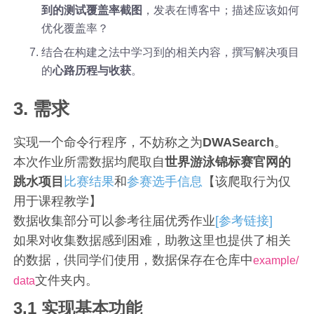
到的测试覆盖率截图
，发表在博客中；描述应该如何
优化覆盖率？
结合在构建之法中学习到的相关内容，撰写解决项目
的
心路历程与收获
。
3. 需求
实现一个命令行程序，不妨称之为
DWASearch
。
本次作业所需数据均爬取自
世界游泳锦标赛官网的
跳水项目
比赛结果
和
参赛选手信息
【该爬取行为仅
用于课程教学】
数据收集部分可以参考往届优秀作业
[参考链接]
如果对收集数据感到困难，助教这里也提供了相关
的数据，供同学们使用，数据保存在仓库中
example/
文件夹内。
data
3.1 实现基本功能