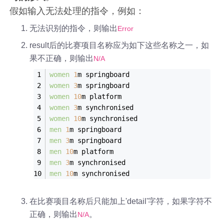
假如输入无法处理的指令，例如：
无法识别的指令，则输出
Error
result后的比赛项目名称应为如下这些名称之一，如
果不正确，则输出
N/A
women
1
m springboard
women
3
m springboard
women
10
m platform
women
3
m synchronised
women
10
m synchronised
men
1
m springboard
men
3
m springboard
men
10
m platform
men
3
m synchronised
men
10
m synchronised
在比赛项目名称后只能加上'detail'字符，如果字符不
正确，则输出
。
N/A