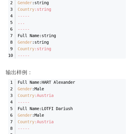
Gender
:string
Country
:string 
-----
...
-----
Full Name:string
Gender
:string
Country
:string 
-----
输出样例：
Full Name:HART Alexander
Gender
:Male
Country
:Austria
-----
Full Name:LOTFI Dariush
Gender
:Male
Country
:Austria
-----