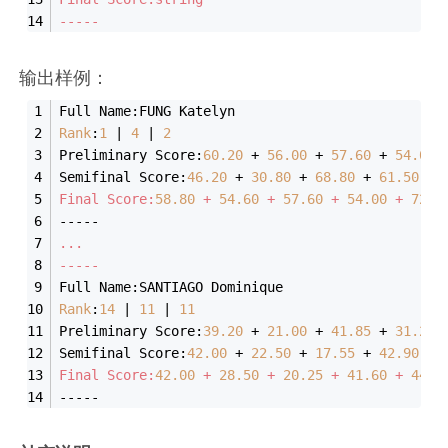
-----
输出样例：
Full Name:FUNG Katelyn
Rank
:
1
 | 
4
 | 
2
Preliminary Score:
60.20
+ 
56.00
 +
57.60
+ 
54.00
 
Semifinal Score:
46.20
+ 
30.80
 +
68.80
+ 
61.50
 +
Final Score:
58.80
 + 
54.60
 + 
57.60
 + 
54.00
 + 
72.0
-----
...
-----
Full Name:SANTIAGO Dominique
Rank
:
14
 | 
11
 | 
11
Preliminary Score:
39.20
+ 
21.00
 +
41.85
+ 
31.20
 
Semifinal Score:
42.00
+ 
22.50
 +
17.55
+ 
42.90
 +
Final Score:
42.00
 + 
28.50
 + 
20.25
 + 
41.60
 + 
44.9
-----