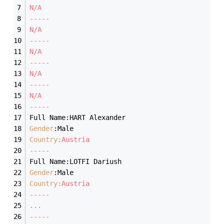
N/A
-----
N/A
-----
N/A
-----
N/A
-----
N/A
-----
Full Name:HART Alexander
Gender
:Male
Country
:Austria 
-----
Full Name:LOTFI Dariush
Gender
:Male
Country
:Austria
-----
...
-----