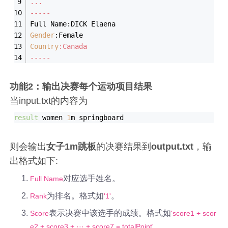
...
-----
Full Name:DICK Elaena
Gender
:Female
Country
:Canada
-----
功能2：输出决赛每个运动项目结果
当input.txt的内容为
result
 women 
1
则会输出
女子1m跳板
的决赛结果到
output.txt
，输
出格式如下:
对应选手姓名。
Full Name
为排名。格式如
。
Rank
'1'
表示决赛中该选手的成绩。格式如
Score
'score1 + scor
。
e2 + score3 + ··· + score7 = totalPoint'