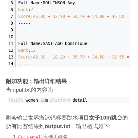
Full Name:ROLLINSON Amy
Rank
:
2
Score
:
46.00
 + 
42.90
 + 
50.70
 + 
54.00
 + 
46.80
 = 
24
-----
...
-----
Full Name:SANTIAGO Dominique
Rank
:
12
Score
:
42.00
 + 
18.20
 + 
35.70
 + 
34.50
 + 
32.55
 = 
16
-----
附加功能：输出详细结果
当input.txt的内容为
result
 women 
10
m 
platform
则会输出世界游泳锦标赛跳水项目
女子10m跳台
的
所有比赛结果到
output.txt
，输出格式如下:
对应选手姓名。
Full Name