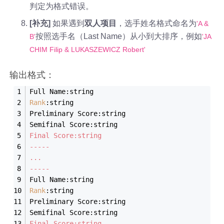
判定为格式错误。
[补充]
如果遇到
双人项目
，选手姓名格式命名为
'A &
按照选手名（Last Name）从小到大排序，例如
B'
'JA
CHIM Filip & LUKASZEWICZ Robert'
输出格式：
Full Name:string
Rank
:string
Preliminary Score:string
Semifinal Score:string
Final Score:string
-----
...
-----
Full Name:string
Rank
:string
Preliminary Score:string
Semifinal Score:string
Final Score:string