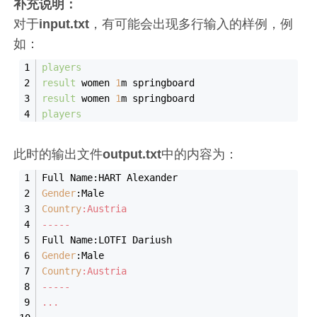
补充说明：
对于
input.txt
，有可能会出现多行输入的样例，例
如：
players
result
 women 
1
m springboard
result
 women 
1
m springboard
players
此时的输出文件
output.txt
中的内容为：
Full Name:HART Alexander
Gender
:Male
Country
:Austria 
-----
Full Name:LOTFI Dariush
Gender
:Male
Country
:Austria
-----
...