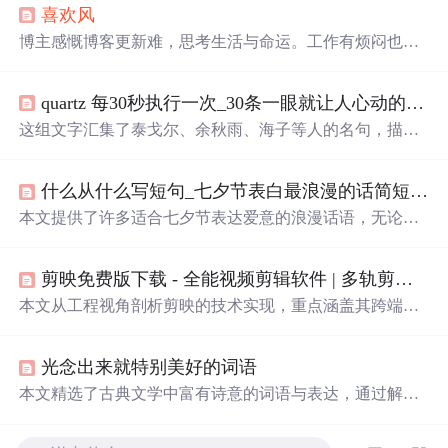
喜欢
风
博主感慨博客更新难，思考生活与命运。工作有烦闷也有
快感，为跟上信息更新速度被迫查阅资讯。还提及朋友祈
神之事，日常整理工作文档、听音乐等。表达了对
喜欢
女
quartz 每30秒执行一次_30条一眼就让人心动的文案：每一次
孩的情感，以及对
风
的喜爱，适应江城多变的天气。
这组文字汇集了泰戈尔、余秋雨、海子等人的名句，描绘
了
黄昏
、日落、月光等自然景象，融入了深深的情感和人
生感悟。每一句话都充满诗意，展现出对生活的热爱、对
什么从什么写短句_七夕节表白最浪漫的话简短 适合七夕表白又甜又撩情话短句...
世界的细腻感触，以及对人生的深刻理解。这些句子提醒
我们珍视每一个瞬间，无论是
花
开还是
花
落，都是生命中
本文提供了许多适合七夕节表达爱意的浪漫话语，无论是
不可或缺的部分。
深情的告白还是甜蜜的撩拨，都能在这里找到灵感。
剪映免费版下载 - 全能视频剪辑软件 | 多轨剪辑/4K导出
本文从工程视角剖析剪映的技术实现，重点涵盖其跨端音
视频编辑引擎、AI驱动的智能创作能力（如自动字幕、画
面增强、语音转文字）以及多轨剪辑与4K实时导出等核心
光念出来就特别美好的词语
功能。结合视频编解码原理与跨平台适配策略，揭示其如
何在移动端和PC端实现工作站级NLE性能。内容聚焦底层
本文精选了古典文学中富有诗意的词语与表达，通过解析
技术逻辑，不涉及UI交互或用户操作指南。
这些词语背后的故事与含义，展现了中华文化的独特魅
力。从《西游记》的河清海晏到《三国志》的渊清玉絜，