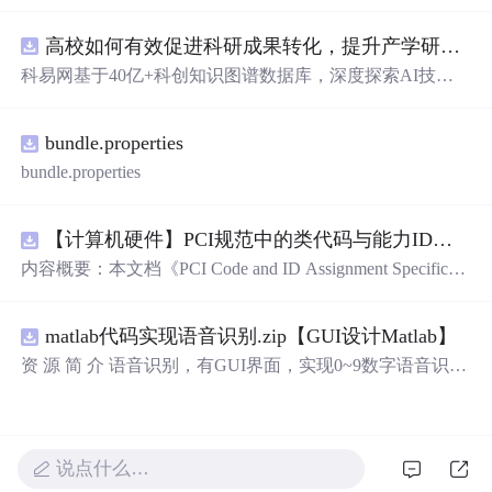
库，主要包含多套选择题，涵盖C语言的基础知识点，如
基本数据类型、运算符与表达式、控制结构（if、switch、
高校如何有效促进科研成果转化，提升产学研合作效率？.docx
循环）、数组、字符串处理、函数定义与调用、指针初步
等内容。题目形式为单项选择题，每道题后附有正确答
科易网基于40亿+科创知识图谱数据库，深度探索AI技术
案，旨在帮助学生巩固C语言语法和程序逻辑理解，提升
在技术转移、成果转化、技术经纪、知识产权、产业创
编程实践能力。; 适合人群：适用于高等院校计算机相关专
新、科技招商等垂直领域的多样化应用场景，研究科技创
业学习C语言课程的学生，特别是准备期末考试或需要强
bundle.properties
新领域的AI+数智化解决方案，推动科技创新与产业创新
化基础知识的初学者。; 使用场景及目标：①用于考前复
智能化发展。
bundle.properties
习，检验对C语言核心概念的掌握程度；②辅助教师出题
或课堂教学练习；③通过反复练习提高编程思维与代码逻
辑分析能力。; 阅读建议：建议结合教材和上机实践进行练
【计算机硬件】PCI规范中的类代码与能力ID分配：设备功能分类及扩展能力标识系统设计
习，重点关注易错题和涉及复杂逻辑控制的题目，理解每
内容概要：本文档《PCI Code and ID Assignment Specificati
道题背后的程序执行流程，以达到真正掌握语言特性的目
on Revision 1.10》由PCI-SIG发布，定义了PCI设备的类代
的。
码（Class Codes）、能力标识（Capability IDs）和扩展能
matlab代码实现语音识别.zip【GUI设计Matlab】
力标识（Extended Capability IDs）的标准编码规范。文档
详细列出了各类设备的功能分类，包括存储控制器、网络
资 源 简 介 语音识别，有GUI界面，实现0~9数字语音识别
控制器、显示设备、输入设备等，并为每种设备类型分配
详 情 说 明 在这个文档中，我们将讨论语音识别的重要性
唯一的Base Class、Sub-C
以及如何实现0到9的数字语音识别。语音识别是一种技
术，它可以将人类的语音转换为计算机可以理解的文本。
它在许多领域有广泛的应用，包括语音助手、语音控制和
说点什么…
自动语音识别。语音识别技术的发展使得我们能够通过语