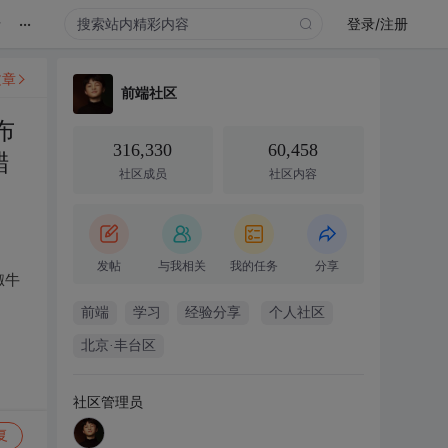
...
录
登录/注册
文章
前端社区
布
316,330
60,458
醋
社区成员
社区内容
发帖
与我相关
我的任务
分享
椒牛
前端
学习
经验分享
个人社区
北京·丰台区
社区管理员
复