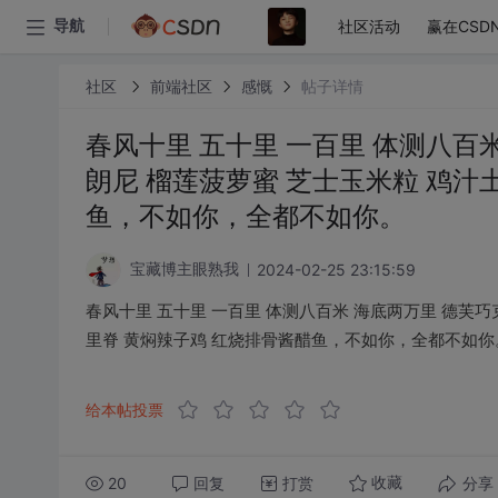
社区活动
赢在CSD
导航
社区
前端社区
感慨
帖子详情
春风十里 五十里 一百里 体测八百
朗尼 榴莲菠萝蜜 芝士玉米粒 鸡汁
鱼，不如你，全都不如你。
2024-02-25 23:15:59
宝藏博主眼熟我
春风十里 五十里 一百里 体测八百米 海底两万里 德芙巧
里脊 黄焖辣子鸡 红烧排骨酱醋鱼，不如你，全都不如你
给本帖投票
20
回复
打赏
分享
收藏