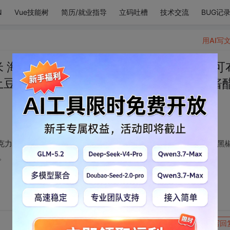
N
Vue技能树
简历/就业指导
立码吐槽
技术交流
BUG记
用AI写
米 海底两万里 德芙巧克力 香草味八喜 可可
土豆泥 黑椒牛里脊 黄焖辣子鸡 红烧排骨酱
克力 香草味八喜 可可布朗尼 榴莲菠萝蜜 芝士玉米粒 鸡汁土豆泥 黑
。
转发到动态
举报
写回