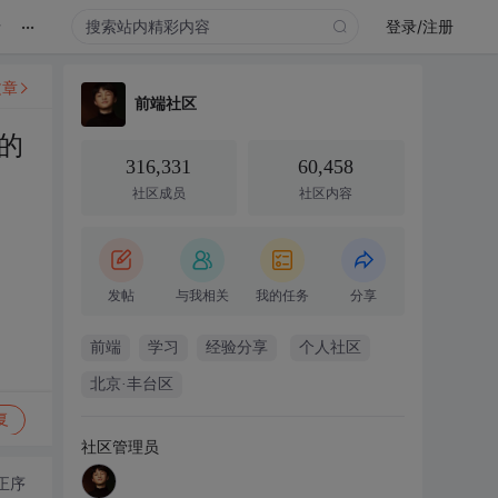
...
录
登录/注册
文章
前端社区
的
316,331
60,458
社区成员
社区内容
发帖
与我相关
我的任务
分享
前端
学习
经验分享
个人社区
北京·丰台区
复
社区管理员
正序