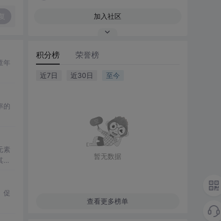
复
加入社区
积分榜
荣誉榜
童年
近7日
近30日
至今
率的
元素
暂无数据
其在
、促
查看更多榜单