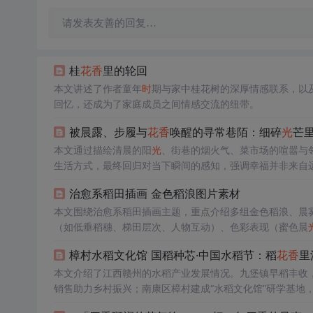
请发表友善的回复…
桂
花香
里的轮回
本文讲述了作者童年
时
期与家中桂花树的深厚情感联系，以
回忆，还成为了家庭成员之间情感交流的纽带。
被晨露、步履与
花香
唤醒的寻常巷陌：细碎
光
芒
本文通过描绘清晨的阳
光
、街巷的烟火气、菜市场的喧嚣与
生活方式，最终回归对当下瞬间的感知，强调幸福并非来自
治愈系稻田插画 金色稻浪图片素材
本文围绕治愈系稻田插画主题，重点介绍多组金色稻浪、晨
（如低垂稻穗、梯田层次、人物互动）、色彩表现（蜜色晨
壁纸、桌面背景、旅游宣传和自然主题设计中的实用价值。
樟村水稻文化馆 国稻种芯·中国水稻节：稻
花香
里
本文介绍了江西赣州的水稻产业发展情况。九堡镇早稻丰收
销售助力乡村振兴；南康区樟村建成“水稻文化馆”研学基地