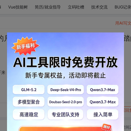
N
Vue技能树
简历/就业指导
立码吐槽
技术交流
BUG记
用AI写
的月亮都沉甸甸落了下来，化作你来时所踏
下来，化作你来时所踏的光
转发到动态
举报
写回
切换为时间