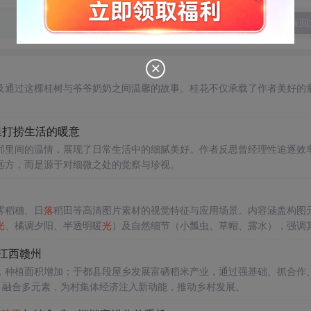
发表回
及通过这棵桂树与爷爷奶奶之间温馨的故事。桂花不仅承载了作者美好的
里打捞生活的暖意
邻里间的温情，展现了日常生活中的细腻美好。作者反思曾经理性追逐效
远方，而是源于对细微之处的觉察与珍视。
雾稻穗、日
落
稻田等高清图片素材的视觉特征与应用场景。内容涵盖构图
光
、橘调夕阳、半透明暖
光
）及自然细节（小瓢虫、草帽、露水），强调
江西赣州
，种植面积增加；于都县段屋乡发展富硒稻米产业，通过强基础、抓合作
，融合多元素，为村集体经济注入新动能，推动乡村发展。