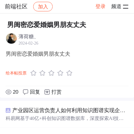
前端社区
登录
频道
加入
帖子详情
社区
前端社区
感慨
男闺密恋爱婚姻男朋友丈夫
薄荷糖、
2024-02-26
男闺密恋爱婚姻男朋友丈夫
给本帖投票
20
回复
打赏
产业园区运营负责人如何利用知识图谱实现企业精准对接与协同？.docx
科易网基于40亿+科创知识图谱数据库，深度探索AI技术
在技术转移、成果转化、技术经纪、知识产权、产业创
新、科技招商等垂直领域的多样化应用场景，研究科技创