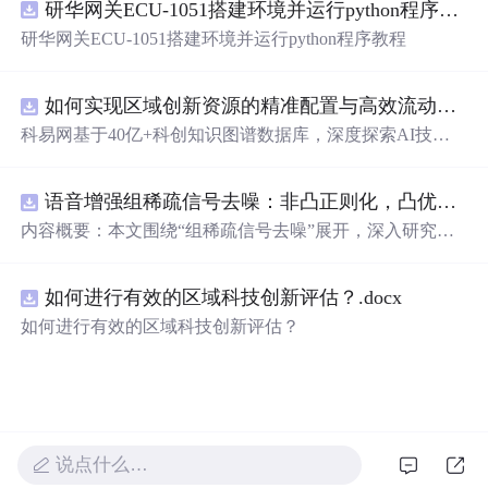
研华网关ECU-1051搭建环境并运行python程序教程
新领域的AI+数智化解决方案，推动科技创新与产业创新
智能化发展。
研华网关ECU-1051搭建环境并运行python程序教程
如何实现区域创新资源的精准配置与高效流动？.docx
科易网基于40亿+科创知识图谱数据库，深度探索AI技术
在技术转移、成果转化、技术经纪、知识产权、产业创
新、科技招商等垂直领域的多样化应用场景，研究科技创
语音增强组稀疏信号去噪：非凸正则化，凸优化研究（Matlab代码实现）
新领域的AI+数智化解决方案，推动科技创新与产业创新
智能化发展。
内容概要：本文围绕“组稀疏信号去噪”展开，深入研究了
基于非凸正则化与凸优化的信号处理方法，并提供了完整
的Matlab代码实现。文章系统阐述了如何通过引入非凸正
如何进行有效的区域科技创新评估？.docx
则项克服传统稀疏恢复方法的局限性，从而在语音增强等
实际应用中实现更优的去噪性能。研究采用组稀疏建模范
如何进行有效的区域科技创新评估？
式，将信号按子带或时频块进行分组，以更好地保留信号
的结构性特征。文中详细构建了相应的数学模型，将原始
优化问题转化为可通过凸优化技术求解的形式，并设计了
高效的求解算法。通过全面的仿真实验，验证了该方法在
提升信噪比和改善语音主观质量方面的显著优势，尤其在
强噪声环境下表现出更强的鲁棒性。; 适合人群：具备一定
说点什么…
信号处理理论基础和Matlab编程能力的研究生、科研人