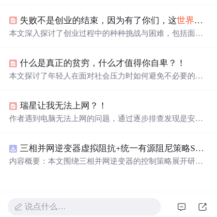
满了独特的魅力，适合用来表达深情或者为日常生活增添
乐趣。
失败不是创业的结束，因为有了你们，这
世界
才璀
本文深入探讨了创业过程中的种种挑战与困难，包括面对
商业模式不确定、团队稳定性、资金链断裂等问题，以及
创业伙伴间的矛盾冲突。文章强调了创业失败并非终点，
什么是真正的贫穷，什么才值得你自卑？！
而是通向成功的必经之路。
本文探讨了年轻人在面对社会压力时如何避免不必要的奢
侈消费，强调了投资自我、独立思考的重要性，以及如何
在追求梦想的道路上保持坚韧不拔的精神。
瑞星让我无法上网？！
作者遇到电脑无法上网的问题，通过逐步排查发现是安全
软件导致的网络连接异常。在安全模式下尝试修复并最终
通过重新安装安全软件解决问题。
三相并网逆变器虚拟阻抗+统一有源阻尼策略SVPWM+SPWM调制仿真
内容概要：本文围绕三相并网逆变器的控制策略展开研
究，重点探讨了虚拟阻抗与统一有源阻尼相结合的控制方
法，并实现了SVPWM（空间矢量脉宽调制）与SPWM
（正弦脉宽调制）两种调制方式在Simulink平台下的仿真建
模。通过引入虚拟阻抗改善系统输出阻抗特性，结合统一
说点什么…
有源阻尼技术有效抑制LC或LCL滤波器引起的谐振问题，