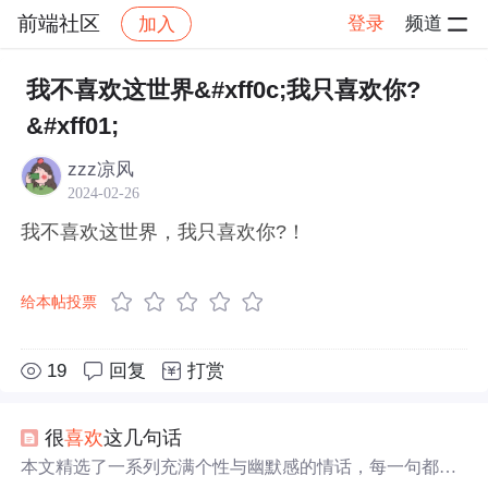
前端社区
登录
频道
加入
帖子详情
社区
前端社区
感慨
我不喜欢这世界&#xff0c;我只喜欢你?
&#xff01;
zzz凉风
2024-02-26
我不喜欢这世界，我只喜欢你?！
给本帖投票
19
回复
打赏
很
喜欢
这几句话
本文精选了一系列充满个性与幽默感的情话，每一句都充