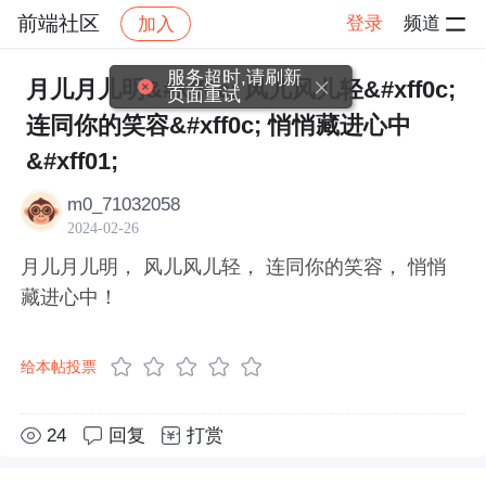
前端社区
登录
频道
加入
帖子详情
社区
前端社区
感慨
服务超时,请刷新
月儿月儿明&#xff0c; 风儿风儿轻&#xff0c;
页面重试
连同你的笑容&#xff0c; 悄悄藏进心中
&#xff01;
m0_71032058
2024-02-26
月儿月儿明， 风儿风儿轻， 连同你的笑容， 悄悄
藏进心中！
给本帖投票
24
回复
打赏