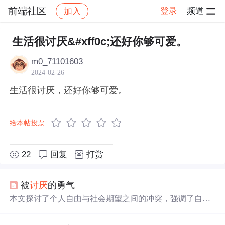
前端社区
登录
频道
加入
帖子详情
社区
前端社区
感慨
生活很讨厌&#xff0c;还好你够可爱。
m0_71101603
2024-02-26
生活很讨厌，还好你够可爱。
给本帖投票
22
回复
打赏
被
讨厌
的勇气
本文探讨了个人自由与社会期望之间的冲突，强调了自我
认知的重要性。指出真正的自由来源于不依赖他人认可，
勇于做自己，即使这意味着被他人
讨厌
。文章深入剖析了