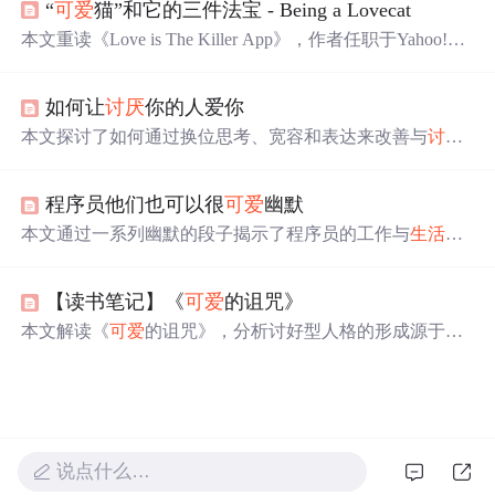
“
可爱
猫”和它的三件法宝 - Being a Lovecat
人际关系的复杂性，提倡依据个人价值观
生活
，而非迎合
他人期待。
本文重读《Love is The Killer App》，作者任职于Yahoo!。
书中提出“
可爱
猫”概念，成为“
可爱
猫”有三件法宝：知
识、交际网、怜悯之心。贯穿法宝的因子是分享，分享是
如何让
讨厌
你的人爱你
时代精神。我们应做“
可爱
猫”，发现
生活
可爱
之处。
本文探讨了如何通过换位思考、宽容和表达来改善与
讨厌
之人之间的关系，强调了理解接纳的重要性，并指出通过
努力和真诚，可以实现关系的破冰和提升自我。
程序员他们也可以很
可爱
幽默
本文通过一系列幽默的段子揭示了程序员的工作与
生活
状
态，包括面对需求变更的无奈、加班熬夜的辛苦、寻找bug
的艰辛等，展现了程序员群体的真实面貌。
【读书笔记】《
可爱
的诅咒》
本文解读《
可爱
的诅咒》，分析讨好型人格的形成源于童
年恐惧与僵化规则，受杏仁核驱动导致成年后持续压抑自
我。通过自省、建立内在评价体系、应对恐惧及系统脱敏
等方法，逐步摆脱过度取悦他人的模式，实现心理自主与
健康人际关系。
说点什么…