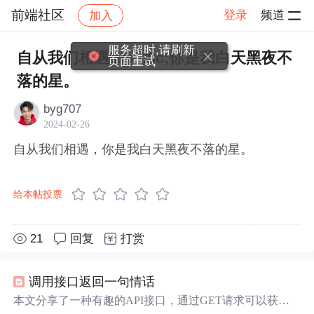
前端社区
登录
频道
加入
帖子详情
社区
前端社区
感慨
服务超时,请刷新
自从我们相遇&#xff0c;你是我白天黑夜不
页面重试
落的星。
byg707
2024-02-26
自从我们相遇，你是我白天黑夜不落的星。
给本帖投票
21
回复
打赏
调用接口返回一句情话
本文分享了一种有趣的API接口，通过GET请求可以获取