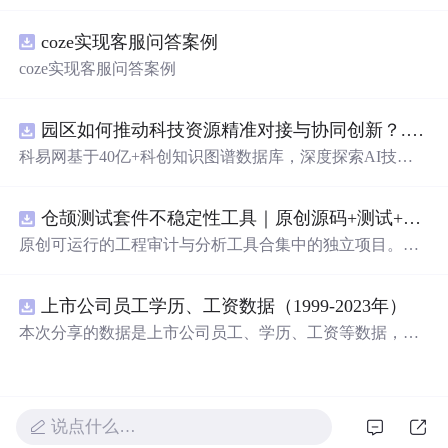
不同主题的诗句，如古代诗词、武侠意境等，体验文字的
无限可能。
coze实现客服问答案例
coze实现客服问答案例
园区如何推动科技资源精准对接与协同创新？.docx
科易网基于40亿+科创知识图谱数据库，深度探索AI技术
在技术转移、成果转化、技术经纪、知识产权、产业创
新、科技招商等垂直领域的多样化应用场景，研究科技创
仓颉测试套件不稳定性工具｜原创源码+测试+离线报告
新领域的AI+数智化解决方案，推动科技创新与产业创新
智能化发展。
原创可运行的工程审计与分析工具合集中的独立项目。每
个压缩包包含完整 Node.js、HTML、CSS、JavaScript 源
码，内置合成示例、3 项自动化验收、离线 HTML/JSON/S
上市公司员工学历、工资数据（1999-2023年）
VG 报告、1080×720 运行效果图、README、运行说明、
MIT License 与原创授权声明。零第三方运行依赖，不包含
本次分享的数据是上市公司员工、学历、工资等数据，包
榜单产品源码、官方素材、论文、账号数据或未授权内
括员工性别、各学历水平人数，以及员工薪酬、高管年薪
容。适合 AI 工程、前端、运维和质量团队用于本地预检、
等，数据年份为1999-2023年，存在一定缺失，希望对大家
教学演示与二次开发。运行方法：Node.js 18+ 下执行 npm
有所帮助 一、数据介绍 数据名称：上市公司员工学历、工
test 与 npm run report，或启动静态服务器打开 index.html。
资数据 数据范围：A股上市公司 数据年份：1999-2023年
说点什么…
样本数量：66897条 数据来源：上市公司公告 二、指标说