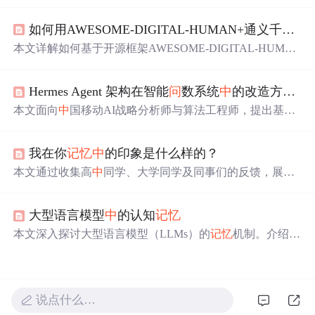
短期
记忆
用于保存当前对话的状态数据，支持截断、删
除、摘要等管理方式；长期
记忆
则用于跨线程共享用户相
如何用AWESOME-DIGITAL-HUMAN+通义千
问
打
关数据，通过数据库实现持久化存储。文章还提供了具体
的代码示例，展示了如何在实际项目
中
使用这些功能。
本文详解如何基于开源框架AWESOME-DIGITAL-HUMA
N与通义千
问
大模型协同构建具备短期会话
记忆
与长期结
构化
记忆
的虚拟客服系统。涵盖ADH模块化架构解析、Q
Hermes Agent 架构在智能
问
数系统
中
的改造方案：
wenAgent定制开发、
记忆
链路打通（DashScope Session/Me
mory API）、前端会话ID/
记忆
ID管理、TTS流式断句优
本文面向
中
国移动AI战略分析师与算法工程师，提出基于
化，以及内网部署
中
的离线镜像构建、API代理配置、性
Hermes Agent架构的智能
问
数系统改造方案，聚焦
记忆
增
能调优与RAG知识库集成等关键技术。
强（四层
记忆
嵌入四阶段工作流）、自进化闭环（分析能
我在你
记忆
中
的印象是什么样的？
力反思-沉淀、Skill自动生成）、RL轨迹学习驱动NL2SQL
数据飞轮、数据感知上下文压缩及子Agent并行委托五大关
本文通过收集高
中
同学、大学同学及同事们的反馈，展现
键技术升级，提升自然语言取数→归因分析→报告生成全
了作者在他人心目
中
的形象。反馈内容涉及作者的性格特
链路准确性与自适应性。
点、交际方式及待人接物的态度等方面。
大型语言模型
中
的认知
记忆
本文深入探讨大型语言模型（LLMs）的
记忆
机制。介绍了
记忆
的认知架构，包括感觉、短期和长期
记忆
，对比了人
类
记忆
与LLMs的差异和平行关系。还分析了文本
记忆
、基
于KV缓存的
记忆
、基于参数的
记忆
和基于隐藏状态的
记忆
，强调
记忆
整合对LLMs的重要性，为未来研究提供指导。
说点什么…