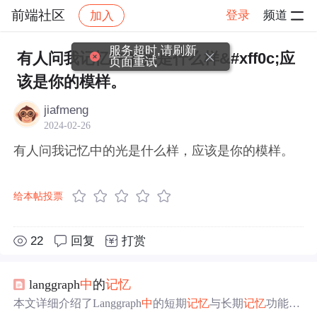
前端社区
登录
频道
加入
帖子详情
社区
前端社区
感慨
服务超时,请刷新
有人问我记忆中的光是什么样&#xff0c;应
页面重试
该是你的模样。
jiafmeng
2024-02-26
有人问我记忆中的光是什么样，应该是你的模样。
给本帖投票
22
回复
打赏
langgraph
中
的
记忆
本文详细介绍了Langgraph
中
的短期
记忆
与长期
记忆
功能。