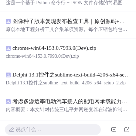
这是一个基于 Python 命令行 + JSON 文件存储的简易图书
管理系统。 核心功能：围绕"图书"和"读者"实现两类实体
管理，以及它们之间的借阅关系。 图书管理：支持图书的
图像种子版本复现发布检查工具｜原创源码+测试+离线报告
添加、删除、修改、搜索（按书名/作者/ISBN），每本书
记录馆藏总数和当前可借数量。 学生管理：支持学生信息
原创本地工程分析工具合集单项资源。每个压缩包均包含
的添加、删除、搜索（按姓名/学号），每人默认最多借阅
完整 JavaScript/Node.js 源码、3 项自动化测试、可复现合
5 本。 借阅管理：借书时自动校验库存是否充足、是否超
成示例、离线 HTML/JSON/SVG 报告、1080×720 真实运
过借阅上限、是否重复借阅；还书时自动判断是否逾期
chrome-win64-153.0.7993.0(Dev).zip
行效果图、README、运行说明、功能清单、MIT License
（期限 30 天）；支持查看全部借阅记录、逾期记录和某人
及原创授权声明。Node.js 18+ 可直接运行，零第三方运行
chrome-win64-153.0.7993.0(Dev).zip
当前在借图书。 技术特点：纯 Python 标准库实现，无需安
依赖，适合开发者进行工程预检、质量审查和交付复核。
装任何第三方依赖；采用分层架构（模型层 → 持久化层
→ 业务层 → 界面层），职责清晰，易于扩展或替换（比
Delphi 13.1控件之sublime-text-build-4206-x64-setup-2.zip
如把 JSON 换成数据库只需改 storage.py）；数据保存在本
Delphi 13.1控件之sublime_text_build_4206_x64_setup_2.zip
地 data/ 目录的 JSON 文件中，关闭程序数据不丢失
考虑多渗透率电动汽车接入的配电网承载能力评估研究（Matlab代码实现）
内容概要：本文针对传统三电平并网逆变器在谐波抑制、
电网适应性及动态响应方面的不足，提出了一种基于ANP
C三电平拓扑的高性能并网控制策略。研究融合双极性倍
频脉宽调制（DPWMA）、正负序分离锁相与电网电压前
说点什么…
馈控制，构建了一体化控制体系。通过理论分析与Simulink