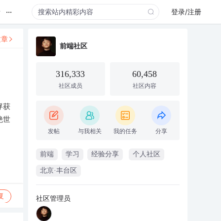
...
录
登录/注册
文章
前端社区
316,333
60,458
社区成员
社区内容
俘获
绝世
发帖
与我相关
我的任务
分享
前端
学习
经验分享
个人社区
北京·丰台区
复
社区管理员