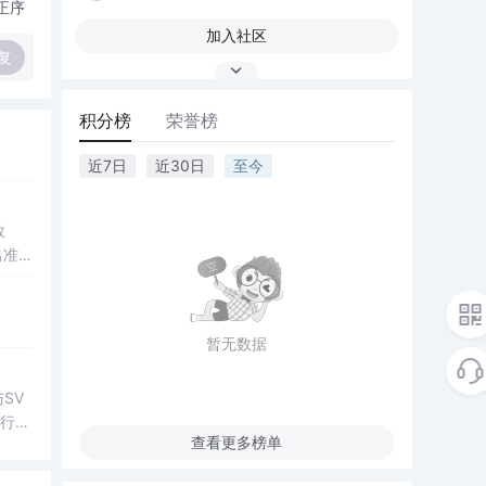
正序
加入社区
复
积分榜
荣誉榜
近7日
近30日
至今
数
出准确
常方
暂无数据
SV
行np
查看更多榜单
项目