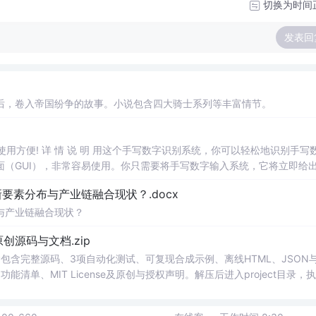
切换为时间
发表回
后，卷入帝国纷争的故事。小说包含四大骑士系列等丰富情节。
，使用方便! 详 情 说 明 用这个手写数字识别系统，你可以轻松地识别手写
（GUI），非常容易使用。你只需要将手写数字输入系统，它将立即给
、工作还是日常生活，都能为你提供快速和准确的识别服务。它是一个非
素分布与产业链融合现状？.docx
与产业链融合现状？
.0-原创源码与文档.zip
包含完整源码、3项自动化测试、可复现合成示例、离线HTML、JSON与
能清单、MIT License及原创与授权声明。解压后进入project目录，执
告，也可通过本地静态服务器打开网页。运行时零第三方依赖，不包含热点产品或开源
。适合前端开发、AI应用工程、测试审计和课程实践。