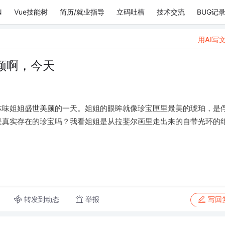
N
Vue技能树
简历/就业指导
立码吐槽
技术交流
BUG记
用AI写
颜啊，今天
体味姐姐盛世美颜的一天。姐姐的眼眸就像珍宝匣里最美的琥珀，是
是真实存在的珍宝吗？我看姐姐是从拉斐尔画里走出来的自带光环的
转发到动态
举报
写回