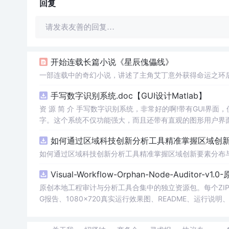
回复
请发表友善的回复…
开始连载长篇小说《星辰傀儡线》
一部连载中的奇幻小说，讲述了主角艾丁意外获得命运之环
手写数字识别系统.doc【GUI设计Matlab】
资 源 简 介 手写数字识别系统，非常好的啊!带有GUI界面
字。这个系统不仅功能强大，而且还带有直观的图形用户界面
的识别结果。这个系统可以在各种场景中使用，无论是学校
如何通过区域科技创新分析工具精准掌握区域创新要
便和实用的工具，你一定会喜欢它的！
如何通过区域科技创新分析工具精准掌握区域创新要素分布
Visual-Workflow-Orphan-Node-Auditor-v1
原创本地工程审计与分析工具合集中的独立资源包。每个ZIP
G报告、1080×720真实运行效果图、README、运行说明、功
m test验证算法，执行npm run report生成报
源码、Logo、官方截图、论文、生产日志或其他受限素材