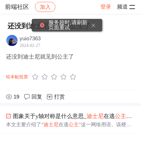
前端社区
登录
频道
加入
帖子详情
社区
前端社区
感慨
服务超时,请刷新
还没到迪士尼就见到公主了
页面重试
yuio7363
2024-02-27
还没到迪士尼就见到公主了
给本帖投票
19
回复
打赏
图象关于y轴对称是什么意思_
迪士尼
在逃
公主
是什
本文主要介绍了“
迪士尼
在逃
公主
”这一网络用语。该梗指
发出此表述的人因事需逃跑，将自己比作有逃跑经历的
迪
士尼
公主
。其源于
迪士尼
动画片，用法简单，当人们想抽