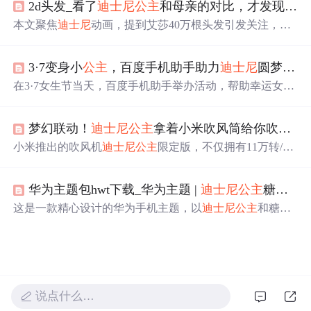
2d头发_看了
迪士尼
公主
和母亲的对比，才发现艾莎的40万根头发不算什么
身某事或因某些原因需逃离时即可使用。
本文聚焦
迪士尼
动画，提到艾莎40万根头发引发关注，其
制作细节令人惊叹。着重对比了多部动画中
公主
与母亲的
形象，如艾莎、乐佩等
公主
和她们母亲相似度极高，体现
3·7变身小
公主
，百度手机助手助力
迪士尼
圆梦之旅
出
迪士尼
在角色设定上用心，即便戏份少的角色也制作精
良。
在3·7女生节当天，百度手机助手举办活动，帮助幸运女孩
们在
迪士尼
实现
公主
梦。除了亲临
迪士尼
的女孩，其他参
与者也在应用商店中获得了丰富的应用福利。
梦幻联动！
迪士尼
公主
拿着小米吹风筒给你吹风？
小米推出的吹风机
迪士尼
公主
限定版，不仅拥有11万转/分
钟的高速无刷电机和57°C恒温高风速干发技术，还融入了
梦幻紫色机身及
迪士尼
公主
元素设计，提供个性化吹发体
华为主题包hwt下载_华为主题 |
迪士尼
公主
糖果版
验。
这是一款精心设计的华为手机主题，以
迪士尼
公主
和糖果
为主题，包括微信、微博等应用的界面美化，壁纸来源于
堆糖。适用于EMUI10.0及以上的华为设备，需通过特定步
骤进行安装。主题在每周更新，设计者提醒用户注意关键
词的正确使用和尊重原创，禁止二改二传。
说点什么…