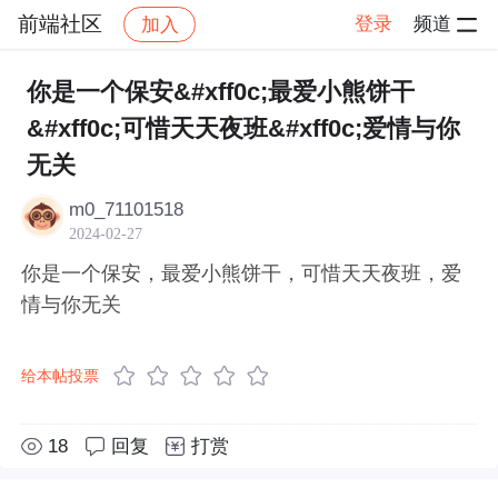
前端社区
登录
频道
加入
帖子详情
社区
前端社区
感慨
你是一个保安&#xff0c;最爱小熊饼干
&#xff0c;可惜天天夜班&#xff0c;爱情与你
无关
m0_71101518
2024-02-27
你是一个保安，最爱小熊饼干，可惜天天夜班，爱
情与你无关
给本帖投票
18
回复
打赏