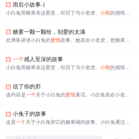
雨后小故事-1
小白兔用糖果表达爱意，经历了与小老虎、
小熊
的感情波
折，最终与小猪组建家庭，领悟到爱与被爱的真谛。
糖要一颗一颗给，别爱的太满
此博客讲述小白兔的
爱情
故事。她喜欢小老虎，把糖果铺
都给了对方，却没得到冰淇淋；后与
小熊
相处，也因各种
误会分开。最后和小猪结婚，却发现小猪收下糖果另有隐
一个
感人至深的故事
情。揭示
爱情
中付出与收获的道理。
小白兔用糖果表达爱意，经历了与小老虎、
小熊
的感情波
折，最终与小猪组建家庭，学会珍惜和给予真正的爱。故
事揭示了爱与付出的复杂情感。
信了你的邪
该内容是
一个
关于小白兔的
爱情
童话。小白兔喜欢小老虎
和
小熊
，都付出很多却未得回应。后来遇到小猪，本想用
毒糖考验，小猪却未收下。最后得知小猪不收糖的原因并
小兔子的故事
非出于爱，揭示了
爱情
与付出的道理。
这是
一个
关于小白兔和它的糖果铺的故事。小白兔通过赠
送糖果表达爱意，经历了与小老虎、
小熊
的感情波折，最
终与小猪共同生活并找到真正的幸福。