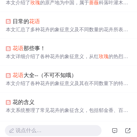
本文介绍了
玫瑰
的原产地为中国，属于
蔷薇
科落叶灌木，
并详细解释了不同颜色
玫瑰
的象征意义，如红
玫瑰
代表热
情真爱等。此外还提供了
玫瑰
的栽培条件，包括其对土
日常的
花语
壤、光照的要求等。
本文汇总了多种花卉的象征意义及不同数量的花卉所表达
的不同含义，包括
玫瑰
、郁金香、百合等，适用于送花时
的情感表达。
花语
那些事！
本文详细介绍了各种花卉的象征意义，从红
玫瑰
的热烈爱
情到康乃馨的母爱，再到郁金香的魅惑与爱之寓言，每种
花都有其独特的情感表达。了解
花语
不仅能够加深对花卉
花语
大全--（不可不知哦）
文化的认识，还能在赠送鲜花时传达更准确的情感。
本文介绍了各种花卉的象征意义及其在不同数量下的特殊
含义。从白丁香的纯洁到
玫瑰
的爱情，每种花都承载着独
特的情感信息。此外，文章还列举了不同国家的国花及每
花的含义
月代表的花卉。
本文系统整理了常见花卉的象征含义，包括郁金香、百
合、
玫瑰
、康乃馨等数十种花卉在不同颜色下的情感寓
意；详述了结婚、生日、探病、祝寿等场景下的适配花材
与禁忌；并补充了诞生花、星座花及花束数量对应的情人
说点什么…
花语
，为精准表达情感提供实用参考。