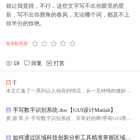
就让我觉得，不行，这些文字写不出你眼里的星
辰，写不出你唇角的春风，无论哪个词，都及不上
你半分的惊艳。
给本帖投票
19
回复
打赏
T
本文汇集了一系列让人动容的情话，从一见钟情的微妙到
日久生情的沉淀，每一句话都承载着深深的情感。这里有
对爱情细腻的描绘，也有对爱人深情的告白，每一段
文字
手写数字识别系统.doc【GUI设计Matlab】
都能触动人心。
资 源 简 介 手写数字识别系统，非常好的啊!带有GUI界
面，使用方便! 详 情 说 明 用这个手写数字识别系统，你可
以轻松地识别手写数字。这个系统不仅功能强大，而且还
如何通过区域科技创新分析工具精准掌握区域创新要素分布与产业链融合现状？.docx
带有直观的图形用户界面（GUI），非常容易使用。你只