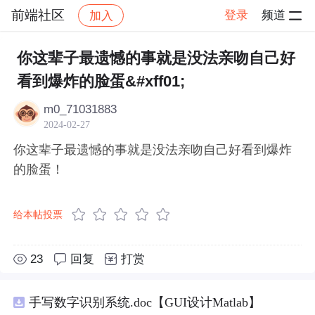
前端社区
登录
频道
加入
帖子详情
社区
前端社区
感慨
你这辈子最遗憾的事就是没法亲吻自己好
看到爆炸的脸蛋&#xff01;
m0_71031883
2024-02-27
你这辈子最遗憾的事就是没法亲吻自己好看到爆炸
的脸蛋！
给本帖投票
23
回复
打赏
手写数字识别系统.doc【GUI设计Matlab】