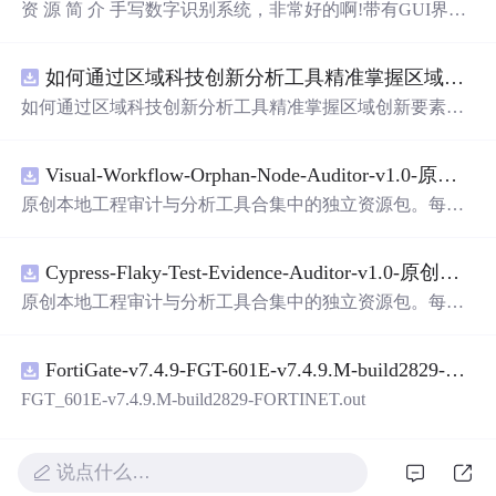
资 源 简 介 手写数字识别系统，非常好的啊!带有GUI界
面，使用方便! 详 情 说 明 用这个手写数字识别系统，你可
以轻松地识别手写数字。这个系统不仅功能强大，而且还
如何通过区域科技创新分析工具精准掌握区域创新要素分布与产业链融合现状？.docx
带有直观的图形用户界面（GUI），非常容易使用。你只
需要将手写数字输入系统，它将立即给出准确的识别结
如何通过区域科技创新分析工具精准掌握区域创新要素分
果。这个系统可以在各种场景中使用，无论是学校、工作
布与产业链融合现状？
还是日常生活，都能为你提供快速和准确的识别服务。它
是一个非常方便和实用的工具，你一定会喜欢它的！
Visual-Workflow-Orphan-Node-Auditor-v1.0-原创源码与文档.zip
原创本地工程审计与分析工具合集中的独立资源包。每个
ZIP包含完整源码、3项自动化测试、可复现合成示例、离
线HTML、JSON与SVG报告、1080×720真实运行效果图、
Cypress-Flaky-Test-Evidence-Auditor-v1.0-原创源码与文档.zip
README、运行说明、功能清单、MIT License及原创与授
权声明。解压后进入project目录，执行npm test验证算法，
原创本地工程审计与分析工具合集中的独立资源包。每个
执行npm run report生成报告，也可通过本地静态服务器打
ZIP包含完整源码、3项自动化测试、可复现合成示例、离
开网页。运行时零第三方依赖，不包含热点产品或开源项
线HTML、JSON与SVG报告、1080×720真实运行效果图、
目源码、Logo、官方截图、论文、生产日志或其他受限素
FortiGate-v7.4.9-FGT-601E-v7.4.9.M-build2829-FORTINET.out
README、运行说明、功能清单、MIT License及原创与授
材。适合前端开发、AI应用工程、测试审计和课程实践。
权声明。解压后进入project目录，执行npm test验证算法，
FGT_601E-v7.4.9.M-build2829-FORTINET.out
执行npm run report生成报告，也可通过本地静态服务器打
开网页。运行时零第三方依赖，不包含热点产品或开源项
目源码、Logo、官方截图、论文、生产日志或其他受限素
说点什么…
材。适合前端开发、AI应用工程、测试审计和课程实践。