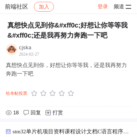
前端社区
登录
频道
加入
帖子详情
社区
前端社区
感慨
真想快点见到你&#xff0c;好想让你等等我
&#xff0c;还是我再努力奔跑一下吧
cjska
2024-02-27
真想快点见到你，好想让你等等我，还是我再努力
奔跑一下吧
给本帖投票
18
回复
打赏
stm32单片机项目资料课程设计文档C语言程序代码原理图电路PCB实例五种PWM反馈控制模式研究