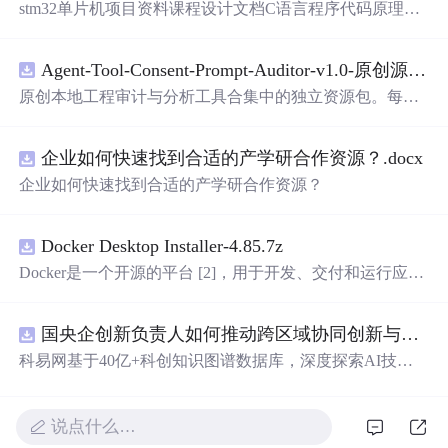
stm32单片机项目资料课程设计文档C语言程序代码原理图
电路PCB实例五种PWM反馈控制模式研究
Agent-Tool-Consent-Prompt-Auditor-v1.0-原创源码与文档.zip
原创本地工程审计与分析工具合集中的独立资源包。每个
ZIP包含完整源码、3项自动化测试、可复现合成示例、离
线HTML、JSON与SVG报告、1080×720真实运行效果图、
企业如何快速找到合适的产学研合作资源？.docx
README、运行说明、功能清单、MIT License及原创与授
权声明。解压后进入project目录，执行npm test验证算法，
企业如何快速找到合适的产学研合作资源？
执行npm run report生成报告，也可通过本地静态服务器打
开网页。运行时零第三方依赖，不包含热点产品或开源项
目源码、Logo、官方截图、论文、生产日志或其他受限素
Docker Desktop Installer-4.85.7z
材。适合前端开发、AI应用工程、测试审计和课程实践。
Docker是一个开源的平台 [2]，用于开发、交付和运行应用
程序。它能够在Windows，macOS，Linux计算机上运行，
并将某一应用程序及其依赖项打包至一个容器中，这些容
国央企创新负责人如何推动跨区域协同创新与资源互补？.docx
器可以在任何支持Docker的环境中运行
科易网基于40亿+科创知识图谱数据库，深度探索AI技术
在技术转移、成果转化、技术经纪、知识产权、产业创
新、科技招商等垂直领域的多样化应用场景，研究科技创
新领域的AI+数智化解决方案，推动科技创新与产业创新
说点什么…
智能化发展。