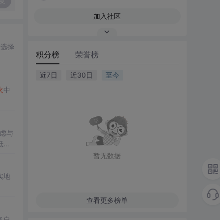
复
加入社区
材选择
积分榜
荣誉榜
近7日
近30日
至今
火
中
虑与
抵御
暂无数据
实地
查看更多榜单
各自