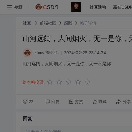
社区活动
赢在CSD
导航
社区
前端社区
感慨
帖子详情
山河远阔，人间烟火，无一是你，
2024-02-28 23:14:34
kfunss796884c
山河远阔，人间烟火，无一是你，无一不是你
给本帖投票
22
回复
打赏
分享
收藏
回复