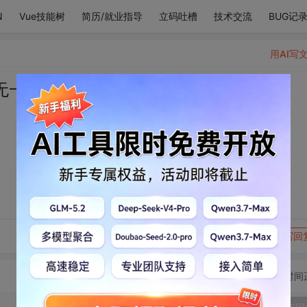
N
Vue技能树
简历/就业指导
立码吐槽
技术交流
BUG记
用AI写
无一不是你
转发到动态
举报
写回
切换为时间