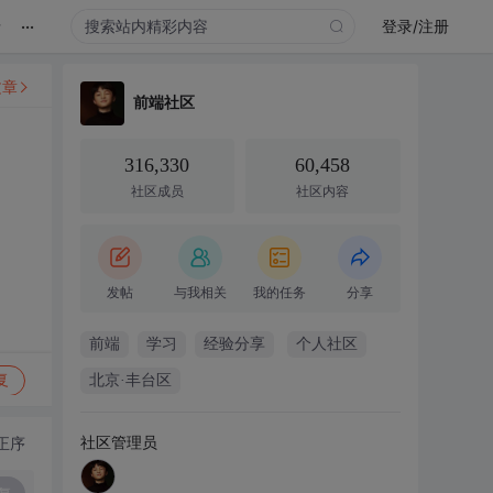
...
录
登录/注册
文章
前端社区
316,330
60,458
社区成员
社区内容
发帖
与我相关
我的任务
分享
前端
学习
经验分享
个人社区
复
北京·丰台区
社区管理员
正序