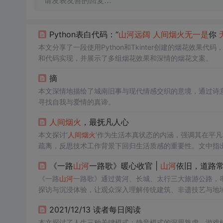
请发表友善的回复…
Python表白代码：“
山河
远阔
人间烟火
无一是
你
本文分享了一段使用Python和Tkinter创建的烟花效
和代码实现，并展示了多组烟花效果和深情的烟花文案。
摘
本文深情地描绘了城南旧事与现代情感交织的意境，通过诗
寻找自我与爱情的真谛。
人间烟火
，最抚凡人心
本文探讨‘
人间烟火
’作为生活本真状态的内涵，强调其在平
疏离，反思技术工作背景下回归生活质感的重要性。文中指
异化、锚定自我价值的重要力量。
《一路
山河
一路歌》暖心收官 |
山河
依旧，道路
《一路
山河
一路歌》通过黄河、长城、太行三大旅游公路，
探访与沉浸体验，让观众深入理解传统建筑、非遗技艺与地
2021/12/13 读者每日阅读
本文探讨了人生三种关键模式：静音模式的深思熟虑，游戏