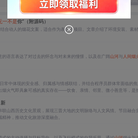
发表回
无一不是
你”（附源码）
果代码，结合动人的烟花文案，适合作为表白小项目。文章介绍了环境安装、素
意的语言表达了对过去的怀念与对未来的憧憬，以及在广阔
山河
与
人间烟
凡日常中体现的安全感、归属感与情感联结，并结合程序员群体常面临的焦
出烟火气即具象可感的真实存在——饮食、亲情、邻里、微小善意等，是
常新
串联山西历史文化景观，展现三晋大地的文明脉络与人文风情。节目融合
域精神，推动文化旅游深度融合。
模式的主动选择与目标导向，以及飞行模式的自我反思。通过
山河
烟火与