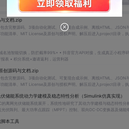
发表回
源码与文档.zip
包含完整源码、3项自动化测试、可复现合成示例、离线HTML、JSON与
能清单、MIT License及原创与授权声明。解压后进入project目录，执
告，也可通过本地静态服务器打开网页。运行时零第三方依赖，不包含热点产品或开源
。适合前端开发、AI应用工程、测试审计和课程实践。
析报表 • 积分系统+邀请返利，运营利器
1.0-原创源码与文档.zip
包含完整源码、3项自动化测试、可复现合成示例、离线HTML、JSON与
能清单、MIT License及原创与授权声明。解压后进入project目录，执
告，也可通过本地静态服务器打开网页。运行时零第三方依赖，不包含热点产品或开源
离网光伏储能系统动力学建模及稳态特性分析（Simulink仿真实现）
。适合前端开发、AI应用工程、测试审计和课程实践。
DC-DC的离网光伏储能系统展开，系统性地研究了其动力学建模与稳态特性分
涵盖光伏阵列、最大功率点跟踪（MPPT）控制、双向DC-DC变换器及储能
并引入电压-电流双闭环PI控制策略，实现对储能系统精确的充放电管理。文
础脚本工具
与稳态性能，验证了所提出模型的准确性与控制策略在不同工况下的鲁棒
适合人群：具备电力电子技术、新能源系统或自