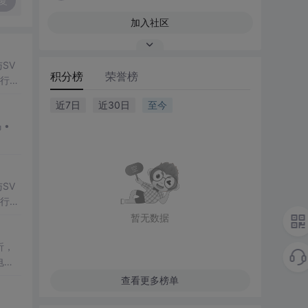
复
加入社区
SV
积分榜
荣誉榜
行np
项目
近7日
近30日
至今
SV
行np
项目
暂无数据
析，
电池
章深
查看更多榜单
性与