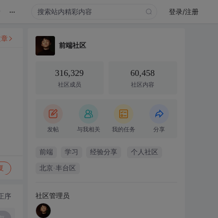
...
录
登录/注册
文章
前端社区
316,329
60,458
社区成员
社区内容
发帖
与我相关
我的任务
分享
前端
学习
经验分享
个人社区
复
北京·丰台区
社区管理员
正序