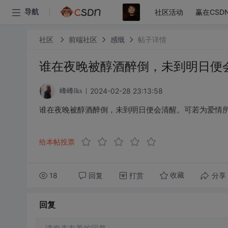
社区活动
赢在CSD
导航
社区
前端社区
感慨
帖子详情
谁在夜晚被醇酒醉倒，未到明日便
2024-02-28 23:13:58
峰峰lks
谁在夜晚被醇酒醉倒，未到明日便会清醒。可若为爱情
给本帖投票
18
回复
打赏
分享
收藏
回复