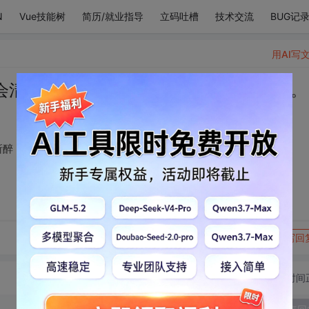
N
Vue技能树
简历/就业指导
立码吐槽
技术交流
BUG记
用AI写
会清醒。可若为爱情所醉，末日才是黎明。
所醉，末日才是黎明。
转发到动态
举报
写回
切换为时间