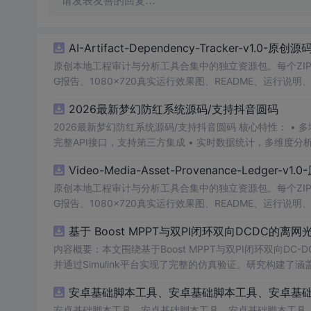
请发表友善的回复…
AI-Artifact-Dependency-Tracker-v1.0-原创
原创本地工程审计与分析工具合集中的独立资源包。每个ZIP
G报告、1080×720真实运行效果图、README、运行说明、功
m test验证算法，执行npm run report生成报
2026最新梦幻防红系统源码/支持抖音圆码
源码、Logo、官方截图、论文、生产日志或其他受限素材
2026最新梦幻防红系统源码/支持抖音圆码 核心特性： • 多域名池智能切换，防拦截率99%+ • 抖音官方API对接，生成真正小程序码 •
完整API接口，支持第三方集成 • 实时数据统计，多维度分
Video-Media-Asset-Provenance-Ledger-v
原创本地工程审计与分析工具合集中的独立资源包。每个ZIP
G报告、1080×720真实运行效果图、README、运行说明、功
m test验证算法，执行npm run report生成报
基于 Boost MPPT与双PI闭环双向DCDC的
源码、Logo、官方截图、论文、生产日志或其他受限素材
内容概要：本文围绕基于Boost MPPT与双PI闭环双向
并通过Simulink平台实现了完整的仿真验证。研究构建了
的整体系统架构，采用Boost电路实现高效MPPT控制，
安卓基础脚本工具、安卓基础脚本工具、安卓基
入分析了系统在光照强度与环境温度双重扰动下的动态响应
有效性，为离网光伏储能系统的优化设计与工程应用提供了坚实的理论基础和仿真依据。; 
安卓基础脚本工具、安卓基础脚本工具、安卓基础脚本工具