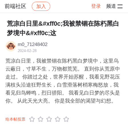
前端社区
登录
频道
加入
帖子详情
社区
前端社区
感慨
荒凉白日里&#xff0c;我被禁锢在陈朽黑白
梦境中&#xff0c;这
m0_71248402
2024-02-28
荒凉白日里，我被禁锢在陈朽黑白梦境中，这里乌
云蔽日，寸草不生，万物都荒芜。 直到你从荒原中
走过。 你踏过之处，世界开始苏醒，我看见野花压
满枝头沿途狂野生长，白雪滑落树梢寒梅怒放，我
看见归鸟蝉鸣，烈日骄阳。 我看见白日梦的尽头是
你。 从此天光大亮。 你是我全部的渴望与幻想。
给本帖投票