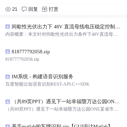
21
回复
打赏
间歇性光伏出力下 48V 直流母线电压稳定控制及储能双向充放电闭环调控体系研究（Simulink仿真实现）
内容概要：本文针对间歇性光伏出力条件下48V直流母线
电压稳定控制及储能双向充放电闭环调控问题，提出一种
基于离网光伏直流微网系统的协同控制体系。通过构建包
818777792058.zip
含光伏阵列、Boost型DC-DC变换器、双向DC-DC变换器
与锂离子电池储能系统的完整拓扑结构，结合光伏最大功
818777792058.zip
率点跟踪（MPPT）技术和储能系统的双向功率调节能
力，实现对功率供需失衡的有效抑制。系统采用分层控制
架构，集成电压外环与电流内环双闭环控制策略，确保在
IM系统 - 构建语音识别服务
光照强度波动、负载突变等动态工况下维持母线电压稳
百度智能云短语音识别REST-API-C++SDK
定。在Simulink环境
中
搭建全系统仿真模型，验证了控制策
略在多种扰动场景下的有效性与鲁棒性，显著提升了微网
在无外部电网支撑下的自主运行能力和电能质量水平。; 适
（共89页PPT）遇见下一站幸福暨万达公园ONE某省市热气球生活艺术节活动策划方案.pptx
合人群：具备电力电子、自动控制与新能源系统基础知识
（共89页PPT）遇见下一站幸福暨万达公园ONE某省市热
的电气工程及相关专业研究生、科研人员，以及从事光伏
气球生活艺术节活动策划方案.pptx
储能系统、直流微网设计与仿真的工程技术人员。; 使用场
景及目标：①用于教学与科研
中
离网型光伏直流微网系统
基于matlab的车牌识别.zip【GUI设计Matlab】