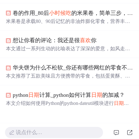
字符串进行加减操作。通过使用SimpleDateFormat解析和格
式化
日期
，配合Calendar进行精确到小时的时间调整。此方
卷的作用_80后
小时候
吃
的米果卷，简单三步，挑选香脆米果卷
法支持24小时制，并展示了如何避免常见的时间格式错
误。
米果卷是承载80、90后记忆的非油炸膨化零食，营养丰
富、口感酥脆。挑选时，可看配料表，选优质谷物、精炼
植物油、乳粉含量合适的；查看包装基础标签、成分表和
想让你看的评论：我还是很
喜欢
你
添加剂；购买后品鉴，选形状完整、颜色自然、有谷物
香、口感好的。
本文通过一系列生动的比喻表达了深深的爱意，如风走过
八千里、星辰闪烁等，同时结合了数学、物理、化学等学
科知识进行创意表达。
华夫饼为什么不松软_你还有哪些网红的零食不知道，这几款好
本文推荐了五款美味且方便携带的零食，包括蛋黄酥、华
夫饼、烤馍片、无骨鸡爪和红油面皮。这些零食不仅能满
足饥饿感，还非常适合在办公室或学校享用。
python
日期
计算_python如何计算
日期
的加减？
本文介绍如何使用Python的python-dateutil模块进行
日期
的
加减计算，通过实例演示了如何增加或减少年、月、日等
单位，并展示了relativedelta函数的强大功能。
说点什么…