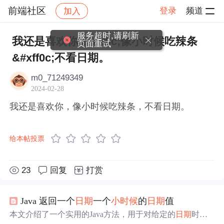
前端社区
登录
频道
加入
帖子详情
社区
前端社区
感慨
服务超时,请刷新
我还是喜欢你&#xff0c;像小时候吃辣条
页面重试
&#xff0c;不看日期。
m0_71249349
2024-02-28
我还是喜欢你，像小时候吃辣条，不看日期。
给本帖投票
23
回复
打赏
Java 返回一个
日期
一个
小时候
的
日期
值
本文介绍了一个实用的Java方法，用于对给定的
日期
时间