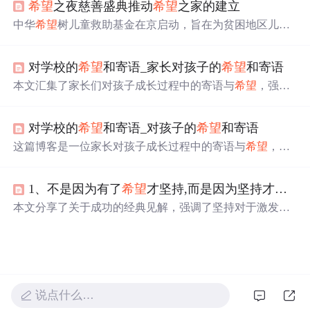
希望
之夜慈善盛典推动
希望
之家的建立
的基础上，人们应该更多地朝着
希望
的方向前进。
中华
希望
树儿童救助基金在京启动，旨在为贫困地区儿童
提供营养、早教、医疗救助。基金计划建立“
希望
之家”，
每年义诊千人，提供大病救助，免费发放健康、教育资料
对学校的
希望
和寄语_家长对孩子的
希望
和寄语
和营养品。王晓棠、刘烨等嘉宾通过义卖支持基金。
本文汇集了家长们对孩子成长过程中的寄语与
希望
，强调
勤奋学习、乐观向上的重要性，并表达了对孩子健康快乐
成长的美好愿望。
对学校的
希望
和寄语_对孩子的
希望
和寄语
这篇博客是一位家长对孩子成长过程中的寄语与
希望
，包
括了对孩子的性格塑造、学业进步及未来发展的期待。
1、不是因为有了
希望
才坚持,而是因为坚持才有了
本文分享了关于成功的经典见解，强调了坚持对于激发
希
望
、争取机会、掌握技能和承担责任的重要性。通过四条
核心原则，鼓励读者在面对挑战时保持毅力，相信成长的
过程将带来真正的转变。
说点什么…