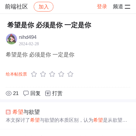
前端社区
登录
频道
加入
帖子详情
社区
前端社区
感慨
希望是你 必须是你 一定是你
nihd494
2024-02-28
希望是你 必须是你 一定是你
给本帖投票
21
回复
打赏
希望
与欲望
本文探讨了
希望
与欲望的本质区别，认为
希望
是从欲望层
超脱出来的，更侧重于社会化的愿望和精神层面的追求，
而欲望更接近人的本能。文章强调了在满足
一定
生活需要